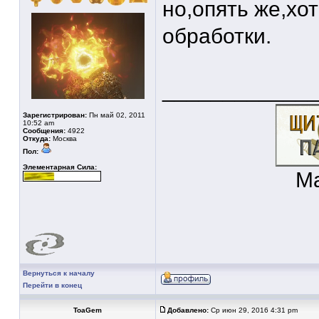
но,опять же,хо
обработки.
____________
Зарегистрирован:
Пн май 02, 2011
10:52 am
Сообщения:
4922
Откуда:
Москва
Пол:
Элементарная Сила:
Ma
Вернуться к началу
Перейти в конец
ToaGem
Добавлено:
Ср июн 29, 2016 4:31 pm