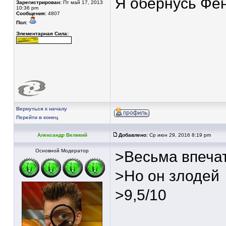
Я обернусь Фе
Зарегистрирован:
Пт май 17, 2013
10:36 pm
Сообщения:
4807
Пол:
Элементарная Сила:
Вернуться к началу
Перейти в конец
Александр Великий
Добавлено:
Ср июн 29, 2016 8:19 pm
Основной Модератор
>Весьма впеча
>Но он злодей
>9,5/10