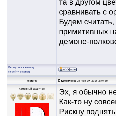
та в другом цве
сравнивать с о
Будем считать,
примитивных н
демоне-полков
Вернуться к началу
Перейти в конец
Mister N
Добавлено:
Ср июн 29, 2016 2:46 pm
Каменный Защитник
Эх, я обычно не
Как-то ну совс
Рискну поднять 