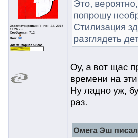
Это, вероятно,
попрошу необ
Стилизация з
Зарегистрирован:
Пн июн 22, 2015
11:26 am
Сообщения:
712
разглядеть де
Пол:
Элементарная Сила:
Оу, а вот щас 
времени на эти
Ну ладно уж, б
раз.
Омега Эш писал(