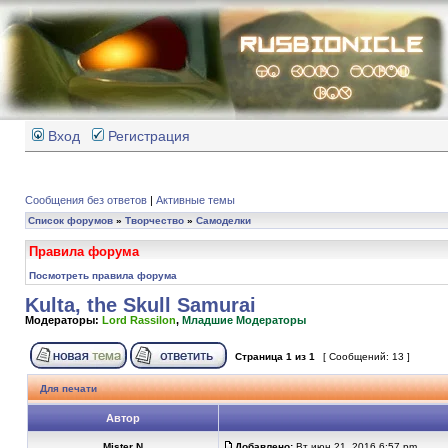
Вход
Регистрация
Сообщения без ответов
|
Активные темы
Список форумов
»
Творчество
»
Самоделки
Правила форума
Посмотреть правила форума
Kulta, the Skull Samurai
Модераторы:
Lord Rassilon
,
Младшие Модераторы
Страница
1
из
1
[ Сообщений: 13 ]
Для печати
Автор
Mister N
Добавлено:
Вт июн 21, 2016 6:57 pm