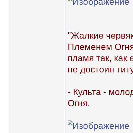
"Жалкие червяк
Племенем Огня,
пламя так, как 
не достоин титу
- Культа - мол
Огня.