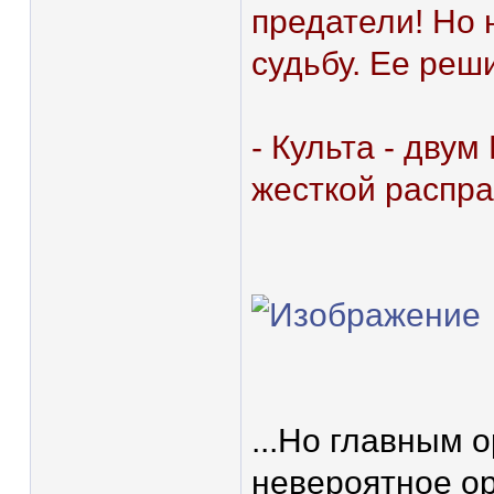
предатели! Но 
судьбу. Ее реши
- Культа - дву
жесткой распра
...Но главным 
невероятное ор