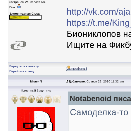
____________
гастроном 25, палата N6.
Пол:
http://vk.com/aja
Элементарная Сила:
https://t.me/Ki
Биониклопов н
Ищите на Фикб
Вернуться к началу
Перейти в конец
Mister N
Добавлено:
Ср июн 22, 2016 11:32 am
Каменный Защитник
Notabenoid писа
Самоделка-то 