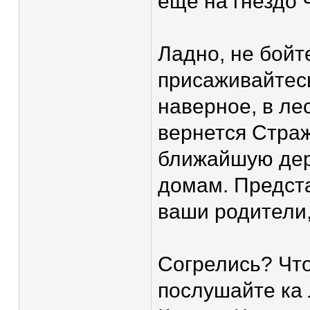
еще на гнездо 
Ладно, не бойт
присаживайтесь
наверное, в ле
вернется Страж
ближайшую дере
домам. Предста
ваши родители
Согрелись? Что
послушайте ка 