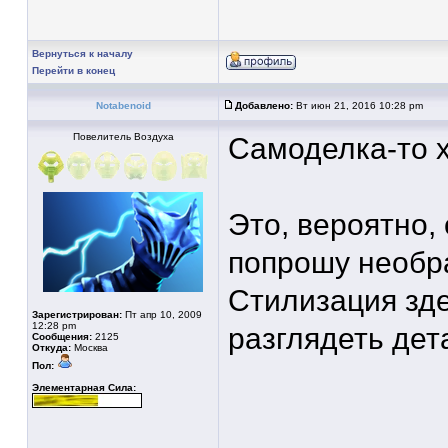
Вернуться к началу
Перейти в конец
Notabenoid
Добавлено:
Вт июн 21, 2016 10:28 pm
Повелитель Воздуха
Самоделка-то х
Это, вероятно, 
попрошу необр
Стилизация зд
Зарегистрирован:
Пт апр 10, 2009
12:28 pm
разглядеть дет
Сообщения:
2125
Откуда:
Москва
Пол:
Элементарная Сила: