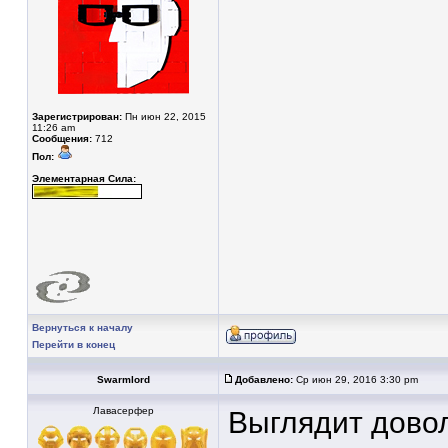
Зарегистрирован:
Пн июн 22, 2015
11:26 am
Сообщения:
712
Пол:
Элементарная Сила:
Вернуться к началу
Перейти в конец
Swarmlord
Добавлено:
Ср июн 29, 2016 3:30 pm
Лавасерфер
Выглядит довол