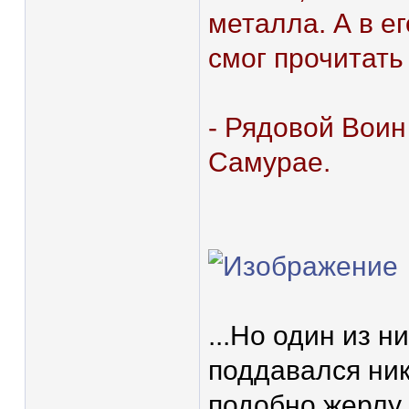
металла. А в е
смог прочитать 
- Рядовой Воин
Самурае.
...Но один из н
поддавался ник
подобно жерлу 