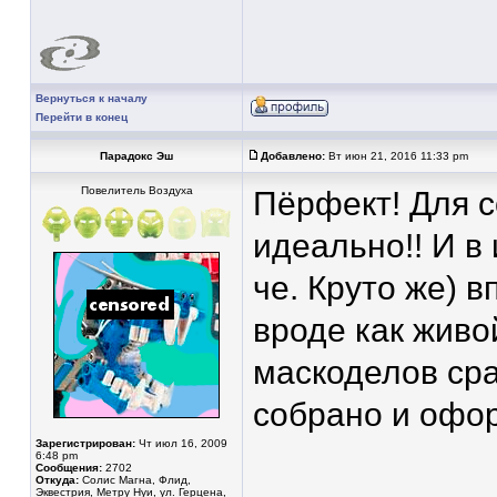
Вернуться к началу
Перейти в конец
Парадокс Эш
Добавлено:
Вт июн 21, 2016 11:33 pm
Повелитель Воздуха
Пёрфект! Для 
идеально!! И в 
че. Круто же) 
вроде как живо
маскоделов сра
собрано и офо
Зарегистрирован:
Чт июл 16, 2009
6:48 pm
Сообщения:
2702
Откуда:
Солис Магна, Флид,
Эквестрия, Метру Нуи, ул. Герцена,