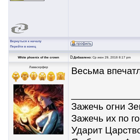
Вернуться к началу
Перейти в конец
White phoenix of the crown
Добавлено:
Ср июн 29, 2016 8:17 pm
Лавасерфер
Весьма впечатля
____________
Зажечь огни З
Зажечь их по г
Ударит Царств