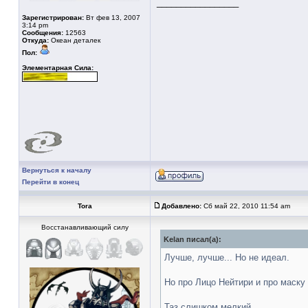
_________________
Зарегистрирован:
Вт фев 13, 2007
3:14 pm
Сообщения:
12563
Откуда:
Океан деталек
Пол:
Элементарная Сила:
Вернуться к началу
Перейти в конец
Tora
Добавлено:
Сб май 22, 2010 11:54 am
Восстанавливающий силу
Kelan писал(а):
Лучше, лучше... Но не идеал.
Но про Лицо Нейтири и про маску
Таз слишком мелкий.