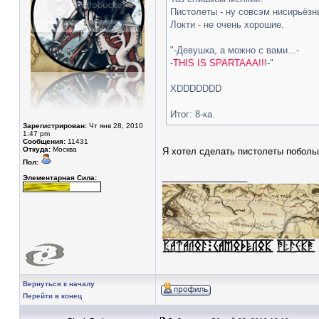
Пистолеты - ну совсэм нисирьёзн
Локти - не очень хорошие.
"-Девушка, а можно с вами...-
-
THIS IS SPARTAAA!!!
-"
XDDDDDDD
Итог: 8-ка.
Зарегистрирован:
Чт янв 28, 2010
1:47 pm
Сообщения:
11431
Откуда:
Москва
Я хотел сделать пистолеты побольш
Пол:
_________________
Элементарная Сила:
Вернуться к началу
Перейти в конец