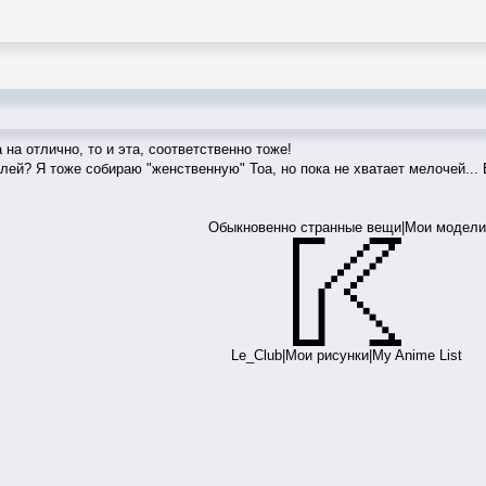
 на отлично, то и эта, соответственно тоже!
лей? Я тоже собираю "женственную" Тоа, но пока не хватает мелочей... 
Обыкновенно странные вещи
|
Мои модели
Le_Club
|
Мои рисунки
|
My Anime List