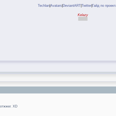
Techlan
|
Avatars
|
DeviantART
|
Twitter
|
Гайд по проек
Kelazy
Келень
 отжжег. XD