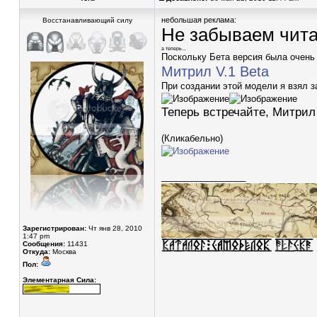
небольшая реклама:
Восстанавливающий силу
Не забываем чита
а теперь...
Поскольку Бета версия была очень 
Митрил V.1 Beta
При создании этой модели я взял з
Теперь встречайте, Митрил 
(Кликабельно)
_________________
Зарегистрирован:
Чт янв 28, 2010
1:47 pm
Сообщения:
11431
Откуда:
Москва
Пол:
Элементарная Сила: