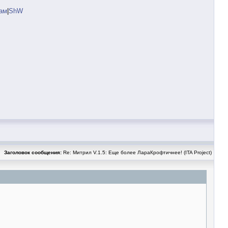
там
|
ShW
Заголовок сообщения:
Re: Митрил V.1.5: Еще более ЛараКрофтичнее! (ITA Project)