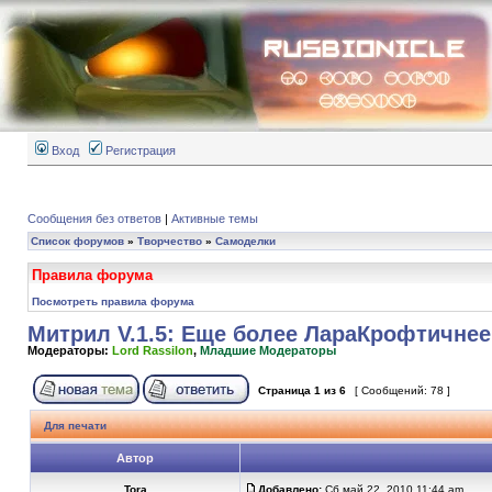
Вход
Регистрация
Сообщения без ответов
|
Активные темы
Список форумов
»
Творчество
»
Самоделки
Правила форума
Посмотреть правила форума
Митрил V.1.5: Еще более ЛараКрофтичнее! 
Модераторы:
Lord Rassilon
,
Младшие Модераторы
Страница
1
из
6
[ Сообщений: 78 ]
Для печати
Автор
Tora
Добавлено:
Сб май 22, 2010 11:44 am