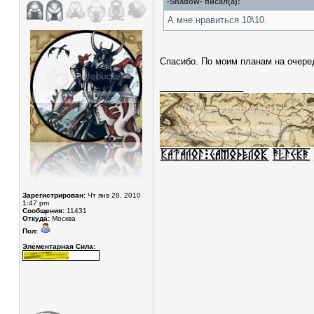
-Shadow- писал(а):
А мне нравиться 10\10.
Спасибо. По моим планам на очер
_________________
Зарегистрирован:
Чт янв 28, 2010
1:47 pm
Сообщения:
11431
Откуда:
Москва
Пол:
Элементарная Сила: