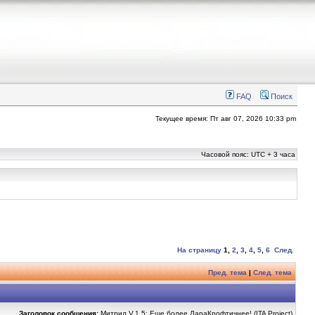
FAQ
Поиск
Текущее время: Пт авг 07, 2026 10:33 pm
Часовой пояс: UTC + 3 часа
На страницу
1
,
2
,
3
,
4
,
5
,
6
След.
Пред. тема
|
След. тема
Заголовок сообщения:
Митрил V.1.5: Еще более ЛараКрофтичнее! (ITA Project)