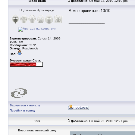
Black Brain
Добавлено:
Сб май 22, 2010 12:19 pm
Подземный Архивариус
А мне нравиться 10\10.
_________________
Зарегистрирован:
Ср окт 14, 2009
10:07 am
Сообщения:
5572
Откуда:
Rusbionicle
Пол:
Элементарная Сила:
Вернуться к началу
Перейти в конец
Tora
Добавлено:
Сб май 22, 2010 12:27 pm
Восстанавливающий силу