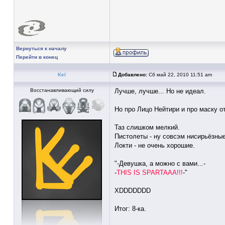
Вернуться к началу
Перейти в конец
Kel
Добавлено:
Сб май 22, 2010 11:51 am
Восстанавливающий силу
Лучше, лучше... Но не идеал.
Но про Лицо Нейтири и про маску о
Таз слишком мелкий.
Пистолеты - ну совсэм нисирьёзные
Локти - не очень хорошие.
"-Девушка, а можно с вами...-
-
THIS IS SPARTAAA!!!
-"
XDDDDDDD
Итог: 8-ка.