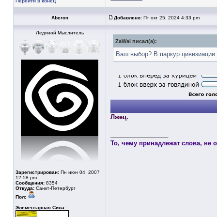
Перейти в конец
Aberon
Добавлено:
Пт окт 25, 2024 4:33 pm
Ледяной Мыслитель
ZaWal писал(а):
Ваш выбор? В паркур цивизиации
Лжец.
_________________
То, чему принадлежат слова, не оп
Зарегистрирован:
Пн июн 04, 2007
12:58 pm
Сообщения:
8354
Откуда:
Санкт-Петербург
Пол:
Элементарная Сила: