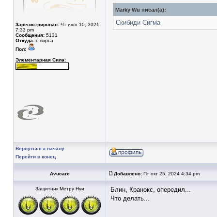
Marky Wu писал(а):
Скибиди Сигма
Зарегистрирован:
Чт июн 10, 2021
7:33 pm
Сообщения:
5131
Откуда:
с пирса
Пол:
Элементарная Сила:
Вернуться к началу
Перейти в конец
Avucarc
Добавлено:
Пт окт 25, 2024 4:34 pm
Защитник Метру Нуи
Блин, Кранокс, опередил...
Что делать...
_________________