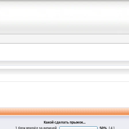
Какой сделать прыжок...
1 блок вперёд за курицей
50%
[ 4 ]