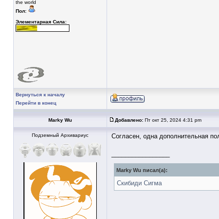
the world
Пол:
Элементарная Сила:
Вернуться к началу
Перейти в конец
Marky Wu
Добавлено:
Пт окт 25, 2024 4:31 pm
Подземный Архивариус
Согласен, одна дополнительная пол
_________________
Marky Wu писал(а):
Скибиди Сигма