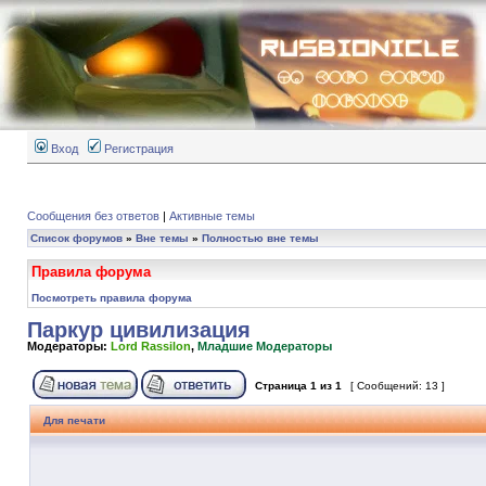
Вход
Регистрация
Сообщения без ответов
|
Активные темы
Список форумов
»
Вне темы
»
Полностью вне темы
Правила форума
Посмотреть правила форума
Паркур цивилизация
Модераторы:
Lord Rassilon
,
Младшие Модераторы
Страница
1
из
1
[ Сообщений: 13 ]
Для печати