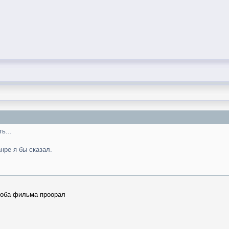
ь...
нре я бы сказал.
а оба фильма проорал