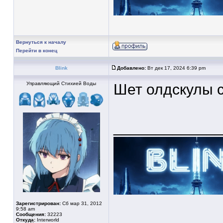
Вернуться к началу
Перейти в конец
Blink
Добавлено:
Вт дек 17, 2024 6:39 pm
Управляющий Стихией Воды
Шет олдскулы 
____________
Зарегистрирован:
Сб мар 31, 2012
9:58 am
Сообщения:
32223
Откуда:
Interworld