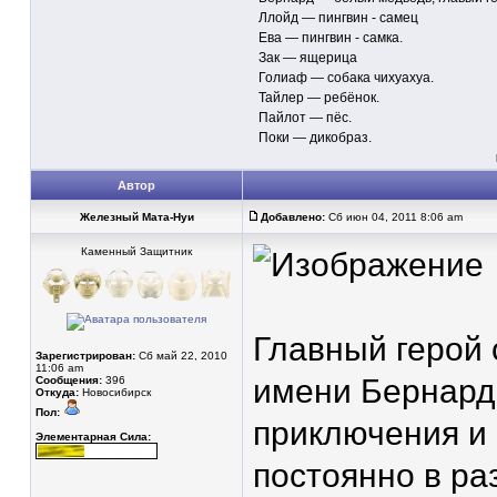
Ллойд — пингвин - самец
Ева — пингвин - самка.
Зак — ящерица
Голиаф — собака чихуахуа.
Тайлер — ребёнок.
Пайлот — пёс.
Поки — дикобраз.
Автор
Железный Мата-Нуи
Добавлено:
Сб июн 04, 2011 8:06 am
Каменный Защитник
Главный герой
Зарегистрирован:
Сб май 22, 2010
11:06 am
имени Бернард
Сообщения:
396
Откуда:
Новосибирск
Пол:
приключения и 
Элементарная Сила:
постоянно в ра