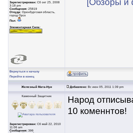
[Обзоры и 
Зарегистрирован:
Сб окт 25, 2008
3:18 pm
Сообщения:
25819
Откуда:
Оренбургская область,
город Орск
Пол:
Элементарная Сила:
Вернуться к началу
Перейти в конец
Железный Мата-Нуи
Добавлено:
Вс июн 05, 2011 1:39 pm
Каменный Защитник
Народ отписыва
10 коменнтов!
Зарегистрирован:
Сб май 22, 2010
11:06 am
Сообщения:
396