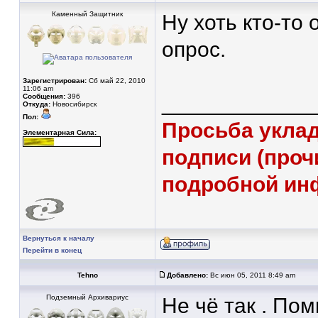
Каменный Защитник
Ну хоть кто-то
опрос.
Зарегистрирован:
Сб май 22, 2010
11:06 am
____________
Сообщения:
396
Откуда:
Новосибирск
Пол:
Просьба уклад
Элементарная Сила:
подписи (проч
подробной ин
Вернуться к началу
Перейти в конец
Tehnо
Добавлено:
Вс июн 05, 2011 8:49 am
Подземный Архивариус
Не чё так . По