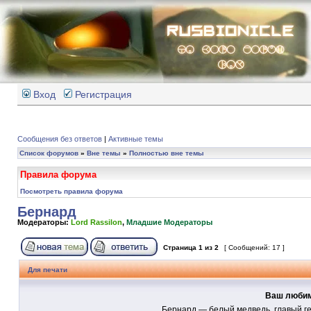
Вход
Регистрация
Сообщения без ответов
|
Активные темы
Список форумов
»
Вне темы
»
Полностью вне темы
Правила форума
Посмотреть правила форума
Бернард
Модераторы:
Lord Rassilon
,
Младшие Модераторы
Страница
1
из
2
[ Сообщений: 17 ]
Для печати
Ваш любим
Бернард — белый медведь, главый г