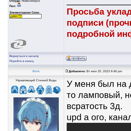
____________
Откуда:
Новосибирск
Пол:
Просьба уклад
Элементарная Сила:
подписи (проч
подробной ин
Вернуться к началу
Перейти в конец
Blink
Добавлено:
Вт июн 20, 2023 9:46 pm
Управляющий Стихией Воды
У меня был на 
то ламповый, н
всратость 3д.
upd а ого, кана