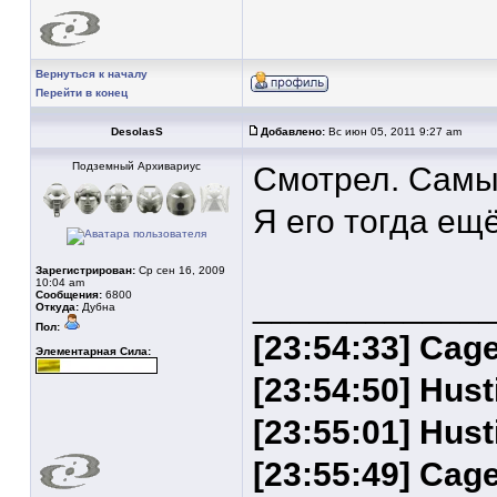
Вернуться к началу
Перейти в конец
DesolasS
Добавлено:
Вс июн 05, 2011 9:27 am
Подземный Архивариус
Смотрел. Самы
Я его тогда ещё
Зарегистрирован:
Ср сен 16, 2009
10:04 am
____________
Сообщения:
6800
Откуда:
Дубна
Пол:
[23:54:33] Cag
Элементарная Сила:
[23:54:50] Hu
[23:55:01] Hus
[23:55:49] Ca