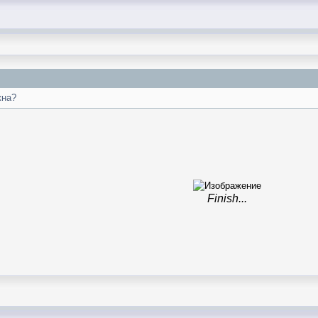
жна?
Finish...