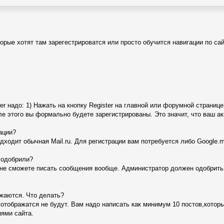
рые хотят там зарегестрироватся или просто обучится навигации по сай
 надо: 1) Нажать на кнопку Register на главной или форумной странице, 
сле этого вы формально будете зарегистрированы. Это значит, что ваш а
ации?
дходит обычная Mail.ru. Для регистрации вам потребуется либо Google.m
 одобрили?
 не сможете писать сообщения вообще. Администратор должен одобрить 
ожаются. Что делать?
отображатся не будут. Вам надо написать как минимум 10 постов,котор
ями сайта.