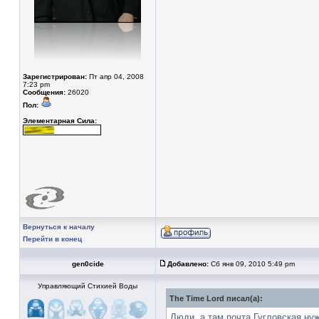
Зарегистрирован:
Пт апр 04, 2008
7:23 pm
Сообщения:
26020
Пол:
Элементарная Сила:
Вернуться к началу
Перейти в конец
gen0cide
Добавлено:
Сб янв 09, 2010 5:49 pm
Управляющий Стихией Воды
The Time Lord писал(а):
Люди, а там почта Гугловская ну