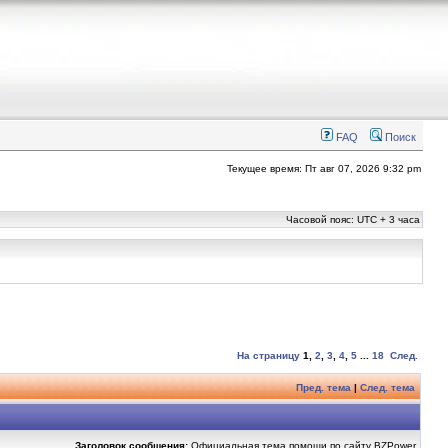
FAQ
Поиск
Текущее время: Пт авг 07, 2026 9:32 pm
Часовой пояс: UTC + 3 часа
На страницу
1
,
2
,
3
,
4
,
5
...
18
След.
Пред. тема
|
След. тема
Заголовок сообщения:
Официальная тема помощи по сайту BZPower