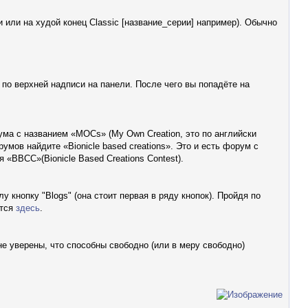
 или на худой конец Classic [название_серии] например). Обычно
 по верхней надписи на панели. После чего вы попадёте на
ма с названием «MOCs» (My Own Creation, это по английски
умов найдите «Bionicle based creations». Это и есть форум с
«ВВСС»(Bionicle Based Creations Contest).
у кнопку "Blogs" (она стоит первая в ряду кнопок). Пройдя по
ится
здесь
.
е уверены, что способны свободно (или в меру свободно)