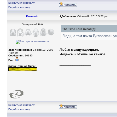
Вернуться к началу
Перейти в конец
Fernando
Добавлено:
Сб янв 09, 2010 5:52 pm
Потерявший Всё
The Time Lord писал(а):
Люди, а там почта Гугловская ну
Любая
международная.
Зарегистрирован:
Вс фев 10, 2008
7:15 pm
Яндексы и Мэилы не канают...
Сообщения:
10385
Пол:
_________________
Элементарная Сила:
Вернуться к началу
Перейти в конец