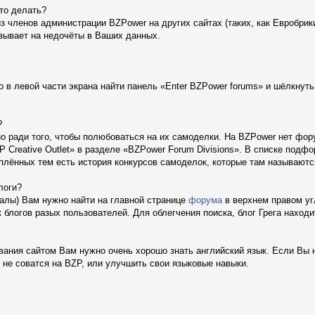
Что делать?
з членов администрации BZPower на других сайтах (таких, как Евробрики
азывает на недочёты в Ваших данных.
 в левой части экрана найти панель «Enter BZPower forums» и шёлкнуть
?
о ради того, чтобы полюбоваться на их самоделки. На BZPower нет фору
Creative Outlet» в разделе «BZPower Forum Divisions». В списке подфор
лённых тем есть история конкурсов самоделок, которые там называются 
блоги?
налы) Вам нужно найти на главной странице
форума
в верхнем правом угл
 блогов разых пользователей. Для облегчения поиска, блог Грега наход
ания сайтом Вам нужно очень хорошо знать английский язык. Если Вы н
 не соватся на BZP, или улучшить свои языковые навыки.