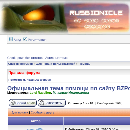
Вход
Регистрация
Сообщения без ответов
|
Активные темы
Список форумов
»
Для новых пользователей
»
Помощь
Правила форума
Посмотреть правила форума
Официальная тема помощи по сайту BZP
Модераторы:
Lord Rassilon
,
Младшие Модераторы
Страница
1
из
18
[ Сообщений: 260 ]
Для печати
|
Сообщить другу
Автор
шурупоWёrt
Добавлено:
Сб янв 09, 2010 5:46 pm