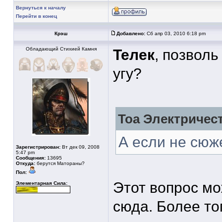
Вернуться к началу
Перейти в конец
Крэш
Добавлено:
Сб апр 03, 2010 6:18 pm
Обладающий Стихией Камня
Телек
, позволь
угу?
Тоа Электричест
А если не сю
Зарегистрирован:
Вт дек 09, 2008
5:47 pm
Сообщения:
13695
Откуда:
берутся Матораны?
Пол:
Этот вопрос мо
Элементарная Сила:
сюда. Более то