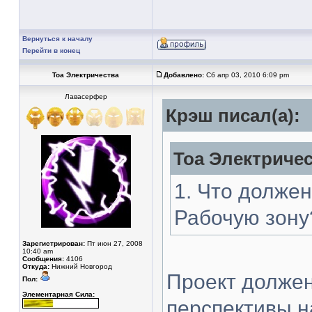
Вернуться к началу
Перейти в конец
Тоа Электричества
Добавлено:
Сб апр 03, 2010 6:09 pm
Лавасерфер
Крэш писал(а):
Тоа Электричес
1. Что должен
Рабочую зону
Зарегистрирован:
Пт июн 27, 2008
10:40 am
Сообщения:
4106
Откуда:
Нижний Новгород
Проект должен
Пол:
Элементарная Сила:
перспективы н