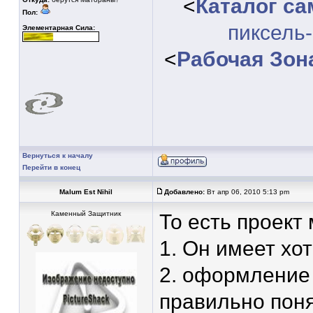
<
Каталог с
Пол:
пиксель
Элементарная Сила:
<
Рабочая Зон
Вернуться к началу
Перейти в конец
Malum Est Nihil
Добавлено:
Вт апр 06, 2010 5:13 pm
Каменный Защитник
То есть проект
1. Он имеет хо
2. оформление
правильно поня