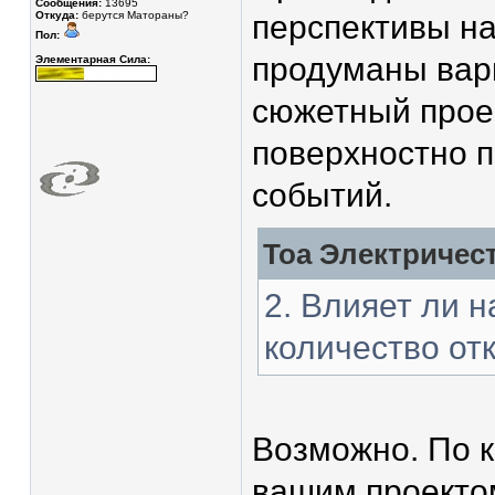
Сообщения:
13695
Откуда:
берутся Матораны?
перспективы на
Пол:
продуманы вари
Элементарная Сила:
сюжетный проек
поверхностно 
событий.
Тоа Электричест
2. Влияет ли 
количество от
Возможно. По к
вашим проектом