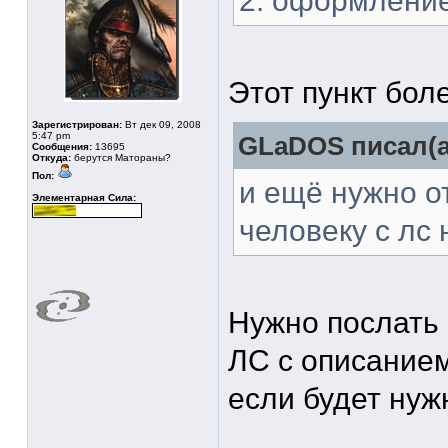
2. оформлени
Этот пункт бол
Зарегистрирован:
Вт дек 09, 2008
5:47 pm
GLaDOS писал(а
Сообщения:
13695
Откуда:
берутся Матораны?
Пол:
и ещё нужно о
Элементарная Сила:
человеку с лс
Нужно послать 
ЛС с описанием
если будет нуж