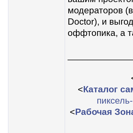
модераторов (в
Doctor), и выго
оффтопика, а т
____________
<
Каталог с
пиксель
<
Рабочая Зон