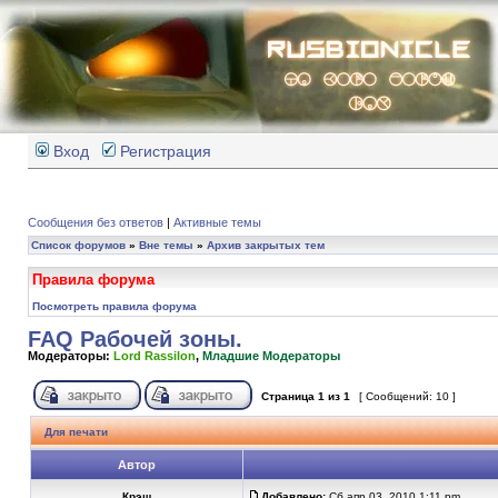
Вход
Регистрация
Сообщения без ответов
|
Активные темы
Список форумов
»
Вне темы
»
Архив закрытых тем
Правила форума
Посмотреть правила форума
FAQ Рабочей зоны.
Модераторы:
Lord Rassilon
,
Младшие Модераторы
Страница
1
из
1
[ Сообщений: 10 ]
Для печати
Автор
Крэш
Добавлено:
Сб апр 03, 2010 1:11 pm