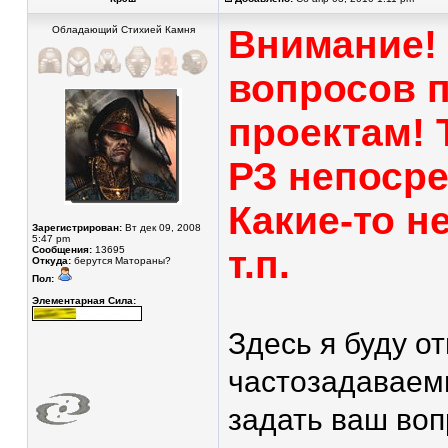
Внимание! 
Обладающий Стихией Камня
вопросов 
проектам! 
РЗ непосре
Какие-то н
Зарегистрирован:
Вт дек 09, 2008
5:47 pm
т.п.
Сообщения:
13695
Откуда:
берутся Матораны?
Пол:
Элементарная Сила:
Здесь я буду о
частозадаваем
задать ваш вопр