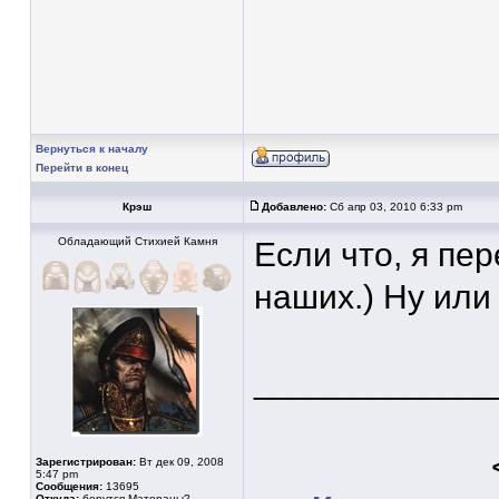
Вернуться к началу
Перейти в конец
Крэш
Добавлено:
Сб апр 03, 2010 6:33 pm
Обладающий Стихией Камня
Если что, я пе
наших.) Ну или
____________
Зарегистрирован:
Вт дек 09, 2008
5:47 pm
Сообщения:
13695
Откуда:
берутся Матораны?