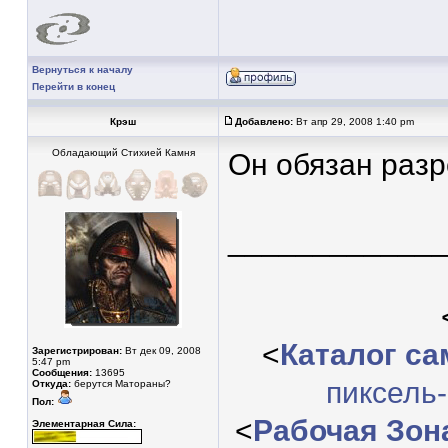
Вернуться к началу
Перейти в конец
Крэш
Добавлено:
Вт апр 29, 2008 1:40 pm
Обладающий Стихией Камня
Он обязан разр
____________
<
Каталог с
Зарегистрирован:
Вт дек 09, 2008
5:47 pm
Сообщения:
13695
пиксель
Откуда:
берутся Матораны?
Пол:
<
Рабочая Зон
Элементарная Сила: