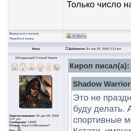
Только число н
Вернуться к началу
Перейти в конец
Крэш
Добавлено:
Вт апр 29, 2008 2:13 pm
Обладающий Стихией Камня
Кироп писал(а):
Shadow Warrior
Это не празд
буду делать. 
Зарегистрирован:
Вт дек 09, 2008
спортивные м
5:47 pm
Сообщения:
13695
Откуда:
берутся Матораны?
Кстати, имени
Пол: