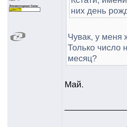
Элементарная Сила:
них день рож
Чувак, у меня 
Только число н
месяц?
Май.
____________