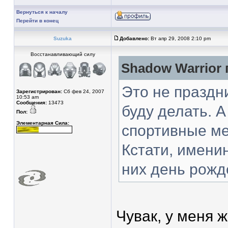
Вернуться к началу
Перейти в конец
Suzuka
Добавлено:
Вт апр 29, 2008 2:10 pm
Восстанавливающий силу
Shadow Warrior 
Это не праздн
Зарегистрирован:
Сб фев 24, 2007
10:53 am
Сообщения:
13473
буду делать. А
Пол:
Элементарная Сила:
спортивные ме
Кстати, именин
них день рожд
Чувак, у меня ж