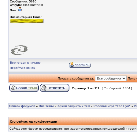
Сообщения:
5910
Откуда:
Україна://Київ
Пол:
Элементарная Сила:
Вернуться к началу
Перейти в конец
Показать сообщения за:
Поле 
Страница
1
из
111
[ Сообщений: 1654 ]
Список форумов
»
Вне темы
»
Архив закрытых тем
»
Ролевая игра "Тео Нуи"
»
И
Кто сейчас на конференции
Сейчас этот форум просматривают: нет зарегистрированных пользователей и гости: