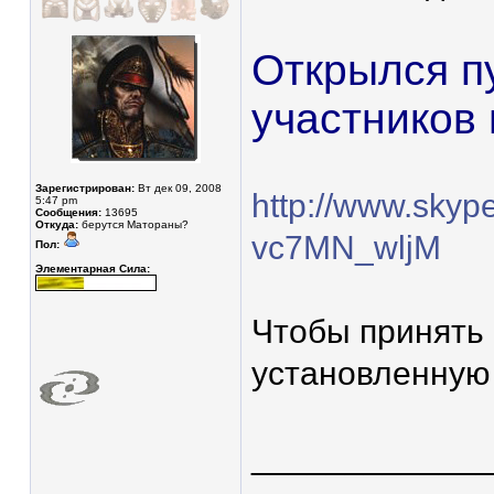
Открылся п
участников 
Зарегистрирован:
Вт дек 09, 2008
http://www.skype
5:47 pm
Сообщения:
13695
Откуда:
берутся Матораны?
vc7MN_wljM
Пол:
Элементарная Сила:
Чтобы принять 
установленную 
____________