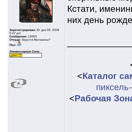
Кстати, именины
них день рожде
Зарегистрирован:
Вт дек 09, 2008
5:47 pm
Сообщения:
13695
____________
Откуда:
берутся Матораны?
Пол:
Элементарная Сила:
<
Каталог с
пиксель
<
Рабочая Зон