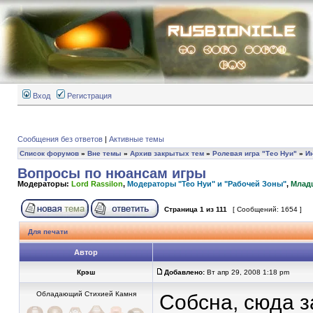
Вход
Регистрация
Сообщения без ответов
|
Активные темы
Список форумов
»
Вне темы
»
Архив закрытых тем
»
Ролевая игра "Тео Нуи"
»
И
Вопросы по нюансам игры
Модераторы:
Lord Rassilon
,
Модераторы "Тео Нуи" и "Рабочей Зоны"
,
Млад
Страница
1
из
111
[ Сообщений: 1654 ]
Для печати
Автор
Крэш
Добавлено:
Вт апр 29, 2008 1:18 pm
Обладающий Стихией Камня
Собсна, сюда з