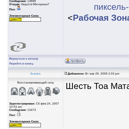
Сообщения:
13695
пиксель
Откуда:
берутся Матораны?
Пол:
<
Рабочая Зон
Элементарная Сила:
Вернуться к началу
Перейти в конец
Suzuka
Добавлено:
Вт апр 29, 2008 2:03 pm
Восстанавливающий силу
Шесть Тоа Мата
Зарегистрирован:
Сб фев 24, 2007
10:53 am
Сообщения:
13473
Пол:
Элементарная Сила: