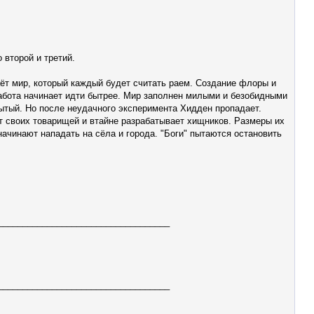
 второй и третий.
ёт мир, который каждый будет считать раем. Создание флоры и
абота начинает идти бытрее. Мир заполнен милыми и безобидными
рытый. Но после неудачного эксперимента Хидден пропадает.
т своих товарищей и втайне разрабатывает хищников. Размеры их
начинают нападать на сёла и города. "Боги" пытаются остановить
___________________________________
___________________________________