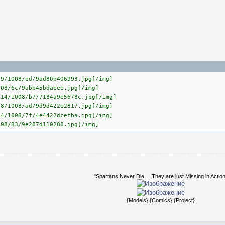
99/1008/ed/9ad80b406993.jpg[/img]
008/6c/9abb45bdaeee.jpg[/img]
214/1008/b7/7184a9e5678c.jpg[/img]
28/1008/ad/9d9d422e2817.jpg[/img]
44/1008/7f/4e4422dcefba.jpg[/img]
008/83/9e207d110280.jpg[/img]
________________________________________________________________
"Spartans Never Die, ...They are just Missing in Action
{Models}
{Comics}
{Project}