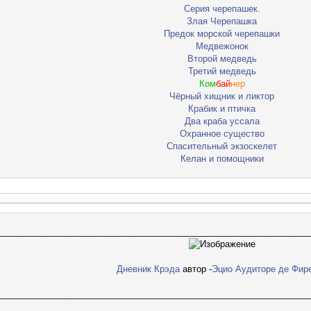
Серия черепашек.
Злая Черепашка
Предок морской черепашки
Медвежонок
Второй медведь
Третий медведь
Ком
бай
нер
Чёрный хищник и ликтор
Крабик и птичка
Два краба уссала
Охранное существо
Спасительный экзоскелет
Келан и помощники
________________________________________________________________
Дневник Крэда
автор -
Эцио Аудиторе де Фир
________________________________________________________________