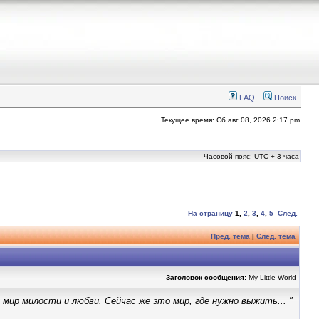
FAQ
Поиск
Текущее время: Сб авг 08, 2026 2:17 pm
Часовой пояс: UTC + 3 часа
На страницу
1
,
2
,
3
,
4
,
5
След.
Пред. тема
|
След. тема
Заголовок сообщения:
My Little World
 мир милости и любви. Сейчас же это мир, где нужно выжить... "