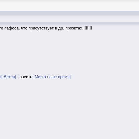
о пафоса, что присутствует в др. проэктах.!!!!!!!
а]
[Ветер]
повесть
[Мир в наше время]