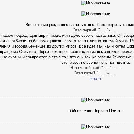
Вся история разделена на пять этапа. Пока открыты только
Этап первый. "......"-.......
 нашёл подходящий мир и продолжил дело своего наставника. Он созда
ем он отбирает себе помощников - самых талантливых жителей мира. Р
ения и города беженцев из других миров. Всё идёт так, как и хотел Ск
вращение Скрытого. Через некоторое время один из помощников предаё
ые-охотники собираются в стаю так, что они так же опасны. Животные 
этот хаос, но все их попытки тщетны.
Этап четвёртый. "......"-.......
Этап пятый. "......"-.......
Карта
________________________________________________________________
- Обновление Первого Поста. -
________________________________________________________________