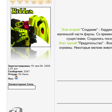
Этап второй
"Создание" - Хидден
маленькой части фауны. Со времен
существами. Создались посел
Этап третий
"Предательство" - Воз
огромны. Некоторые мелкие животн
Зарегистрирован:
Пт янв 09, 2009
1:07 pm
Сообщения:
3347
Откуда:
Из бана.
Пол:
_______________________________
Элементарная Сила:
_______________________________