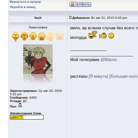
Вернуться к началу
Перейти в конец
Vash
Добавлено:
Вс авг 01, 2010 6:42 pm
Лавасерфер
мило, вр всяком случае без всего тг
молодца
_________________
_____________________________
Мой телеграмм
@Matoro
рассказы
[Я макута]
[Большая охот
Зарегистрирован:
Ср авг 26, 2009
5:33 pm
Сообщения:
4484
Откуда:
ДС
Пол:
Элементарная Сила: