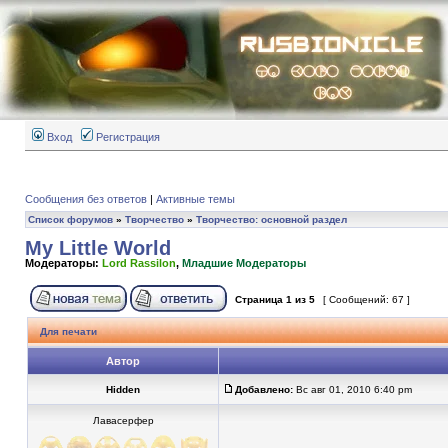
Вход
Регистрация
Сообщения без ответов
|
Активные темы
Список форумов
»
Творчество
»
Творчество: основной раздел
My Little World
Модераторы:
Lord Rassilon
,
Младшие Модераторы
Страница
1
из
5
[ Сообщений: 67 ]
Для печати
Автор
Hidden
Добавлено:
Вс авг 01, 2010 6:40 pm
Лавасерфер