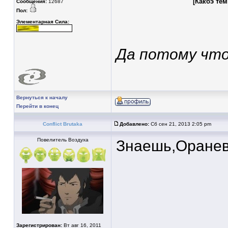
[Какбэ те
Сообщения:
12687
Пол:
Элементарная Сила:
Да потому что 
Вернуться к началу
Перейти в конец
Conflict Brutaka
Добавлено:
Сб сен 21, 2013 2:05 pm
Повелитель Воздуха
Знаешь,Оранев
Зарегистрирован:
Вт авг 16, 2011