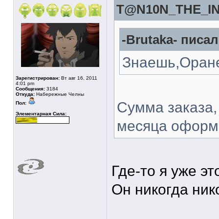
T@N10N_THE_IN
-Brutaka- писал
Знаешь,Оране
Зарегистрирован:
Вт авг 16, 2011
4:01 pm
Сообщения:
3184
Откуда:
Набережные Челны
Сумма заказа,
Пол:
Элементарная Сила:
месяца оформи
Где-то я уже э
Он никогда ник