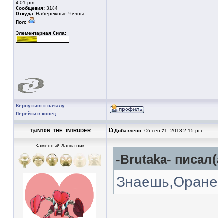
4:01 pm
Сообщения:
3184
Откуда:
Набережные Челны
Пол:
Элементарная Сила:
Вернуться к началу
Перейти в конец
T@N10N_THE_INTRUDER
Добавлено:
Сб сен 21, 2013 2:15 pm
Каменный Защитник
-Brutaka- писал(
Знаешь,Оранев