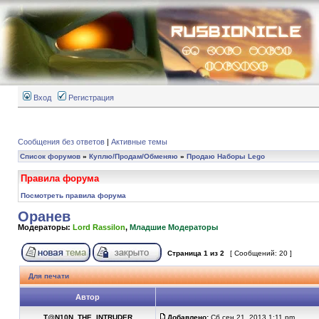
Вход
Регистрация
Сообщения без ответов
|
Активные темы
Список форумов
»
Куплю/Продам/Обменяю
»
Продаю Наборы Lego
Правила форума
Посмотреть правила форума
Оранев
Модераторы:
Lord Rassilon
,
Младшие Модераторы
Страница
1
из
2
[ Сообщений: 20 ]
Для печати
Автор
T@N10N_THE_INTRUDER
Добавлено:
Сб сен 21, 2013 1:11 pm