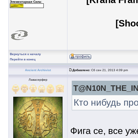
Элементарная Сила:
[Sho
Вернуться к началу
Перейти в конец
Ancient Archivist
Добавлено:
Сб сен 21, 2013 4:09 pm
Лавасерфер
T@N10N_THE_IN
Кто нибудь пр
Фига се, все у