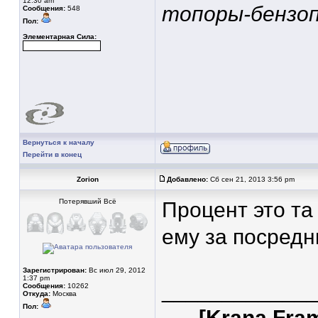
12:30 am
топоры-бензоп
Сообщения:
548
Пол:
Элементарная Сила:
Вернуться к началу
Перейти в конец
Zorion
Добавлено:
Сб сен 21, 2013 3:56 pm
Потерявший Всё
Процент это та
ему за посредн
Зарегистрирован:
Вс июл 29, 2012
1:37 pm
____________
Сообщения:
10262
Откуда:
Москва
Пол:
[Krana Fra