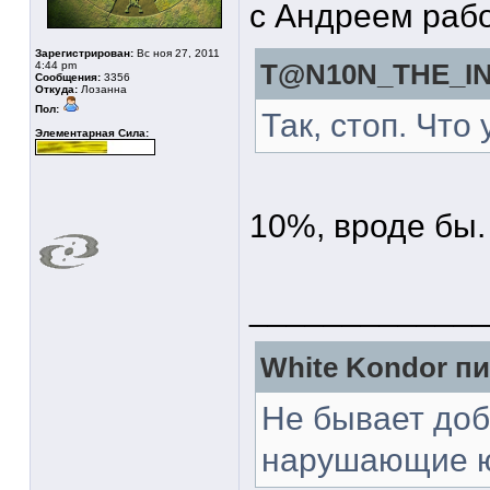
с Андреем рабо
Зарегистрирован:
Вс ноя 27, 2011
4:44 pm
T@N10N_THE_IN
Сообщения:
3356
Откуда:
Лозанна
Пол:
Так, стоп. Что
Элементарная Сила:
10%, вроде бы.
____________
White Kondor пи
Не бывает доб
нарушающие ю