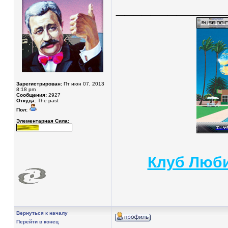
____________
Зарегистрирован:
Пт июн 07, 2013
8:18 pm
Сообщения:
2927
Откуда:
The past
Пол:
Элементарная Сила:
Клуб Люби
Вернуться к началу
Перейти в конец