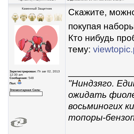
Каменный Защитник
Скажите, можно
покупая набор
Кто нибудь про
тему:
viewtopic
____________
Зарегистрирован:
Пт авг 02, 2013
12:30 am
Сообщения:
548
"Ниндзяго. Ед
Пол:
Элементарная Сила:
ожидать фиоле
восьминогих ки
топоры-бензоп