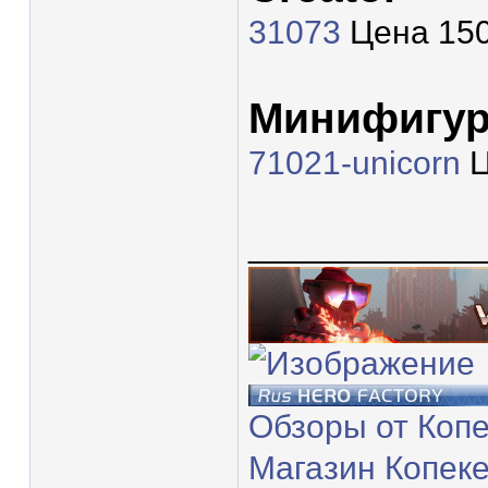
31073
Цена 150
Минифигур
71021-unicorn
Ц
____________
Обзоры от Коп
Магазин Копек