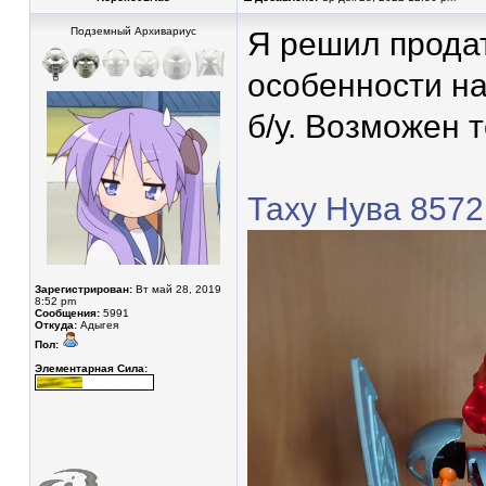
Подземный Архивариус
Я решил продат
особенности н
б/у. Возможен т
Таху Нува 8572
Зарегистрирован:
Вт май 28, 2019
8:52 pm
Сообщения:
5991
Откуда:
Адыгея
Пол:
Элементарная Сила: