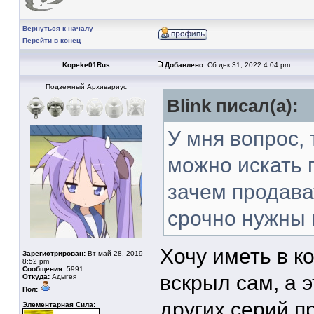
Вернуться к началу
Перейти в конец
Kopeke01Rus
Добавлено:
Сб дек 31, 2022 4:04 pm
Подземный Архивариус
Blink писал(а):
У мня вопрос, 
можно искать 
зачем продава
срочно нужны
Хочу иметь в к
Зарегистрирован:
Вт май 28, 2019
8:52 pm
Сообщения:
5991
вскрыл сам, а 
Откуда:
Адыгея
Пол:
других серий пр
Элементарная Сила: