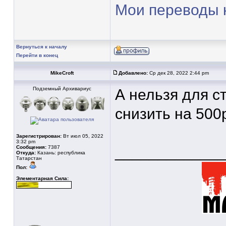
Мои переводы 
Вернуться к началу
Перейти в конец
MikeCroft
Добавлено:
Ср дек 28, 2022 2:44 pm
Подземный Архивариус
А нельзя для с
снизить на 500
Зарегистрирован:
Вт июл 05, 2022
3:32 pm
____________
Сообщения:
7387
Откуда:
Казань: республика
Татарстан
Пол:
Элементарная Сила: