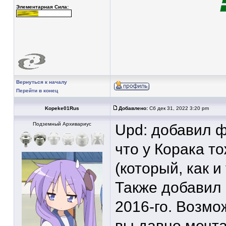
Элементарная Сила:
Вернуться к началу
Перейти в конец
Kopeke01Rus
Добавлено:
Сб дек 31, 2022 3:20 pm
Подземный Архивариус
Upd: добавил ф
что у Корака т
(который, как и
Также добавил 
2016-го. Возмо
вы давно мечта