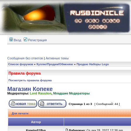
Вход
Регистрация
Сообщения без ответов
|
Активные темы
Список форумов
»
Куплю/Продам/Обменяю
»
Продаю Наборы Lego
Правила форума
Посмотреть правила форума
Магазин Копеке
Модераторы:
Lord Rassilon
,
Младшие Модераторы
Страница
1
из
3
[ Сообщений: 44 ]
Для печати
Автор
Kopeke01Rus
Добавлено:
Ср дек 28, 2022 12:36 pm