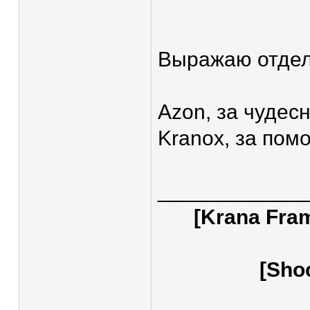
Выражаю отдел
Azon, за чудес
Kranox, за пом
____________
[Krana Fra
[Sho