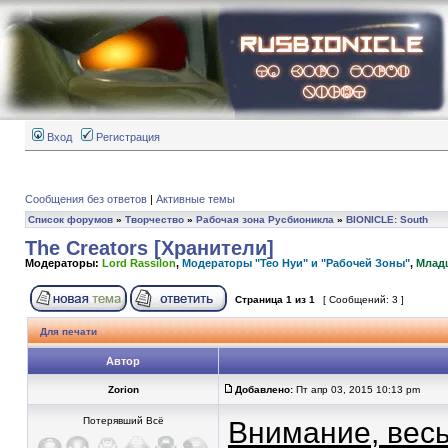
Вход
Регистрация
Сообщения без ответов
|
Активные темы
Список форумов
»
Творчество
»
Рабочая зона Русбионикла
»
BIONICLE: South
The Creators [Хранители]
Модераторы:
Lord Rassilon
,
Модераторы "Тео Нуи" и "Рабочей Зоны"
,
Млад
Страница
1
из
1
[ Сообщений: 3 ]
Для печати
Автор
Zorion
Добавлено:
Пт апр 03, 2015 10:13 pm
Потерявший Всё
Внимание, весь