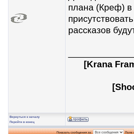
плана (Креф) в
присутствовать
рассказов буду
____________
[Krana Fra
[Sho
Вернуться к началу
Перейти в конец
Показать сообщения за:
Поле 