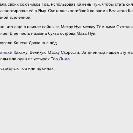
дала своих союзников Тоа, использовав Камень Нуи, чтобы стать с
елепортировал её в Яму. Считалась погибшей во время Великого К
вной вселенной.
стно, что ещё в начале войны за Метру Нуи между Тёмными Охотни
ение. В её честь названа бухта острова Мата Нуи.
аковали Канохи Дракона в лёд.
анохи
Какаму, Великую Маску Скорости. Затененный нашел эту мас
оды или один из четырёх Тоа
Льда
.
стальных Тоа или их силах.