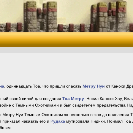
на
, одиннадцать Тоа, что пришли спасать
Метру Нуи
от Канохи Дра
вший своей силой для создания
Тоа Метру
. Носил Канохи Хау, Ве
 войне с Темными Охотниками и был свидетелем предательства Нид
л Метру Нуи Темным Охотникам за несколько веков до появления 
 приказал наказать его и
Рудака
мутировала Нидики. Поймал Тоа Л
ибшим.