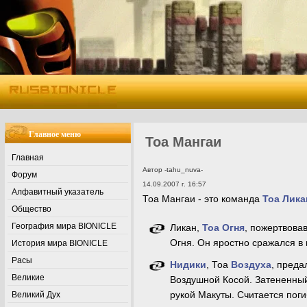
Главное меню
Тоа Мангаи
Главная
Автор -tahu_nuva-
Форум
14.09.2007 г. 16:57
Алфавитный указатель
Тоа Мангаи - это команда
Тоа Лика
Общество
География мира BIONICLE
Ликан,
Тоа
Огня
, пожертвова
Огня. Он яростно сражался в
История мира BIONICLE
Расы
Нидики
, Тоа
Воздуха
, преда
Великие
Воздушной Косой. Затененный
рукой Макуты. Считается пог
Великий Дух