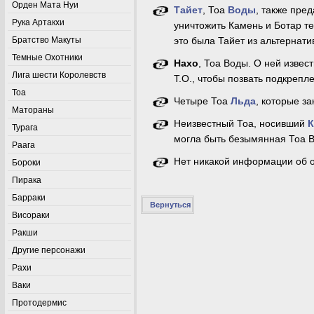
Орден Мата Нуи
Тайет
, Тоа
Воды
, также пре
Рука Артакхи
уничтожить Камень и Ботар т
Братство Макуты
это была Тайет из альтернати
Темные Охотники
Нахо
, Тоа Воды. О ней изве
Лига шести Королевств
Т.О., чтобы позвать подкрепл
Тоа
Четыре Тоа
Льда
, которые з
Матораны
Неизвестный Тоа, носивший
К
Турага
могла быть безымянная Тоа В
Раага
Нет никакой информации об о
Бороки
Пирака
Барраки
Вернуться
Висораки
Ракши
Другие персонажи
Рахи
Ваки
Протодермис