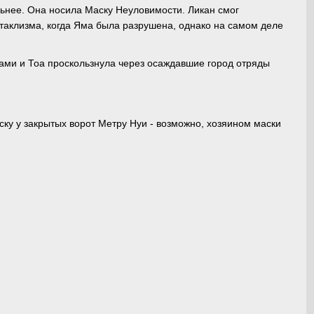
ильнее. Она носила Маску Неуловимости. Ликан смог
атаклизма, когда Яма была разрушена, однако на самом деле
ками и Тоа проскользнула через осаждавшие город отряды
ку у закрытых ворот Метру Нуи - возможно, хозяином маски