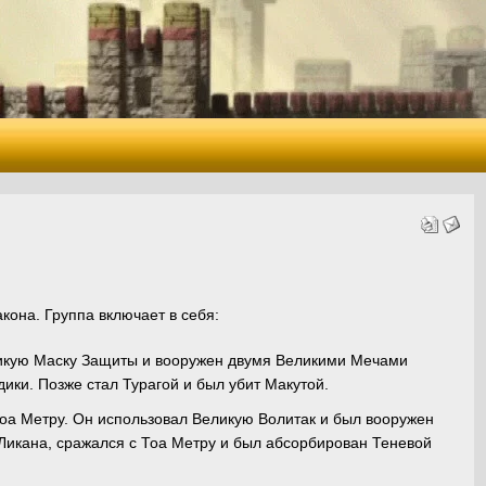
кона. Группа включает в себя:
ликую Маску Защиты и вооружен двумя Великими Мечами
ики. Позже стал Турагой и был убит Макутой.
Тоа Метру. Он использовал Великую Волитак и был вооружен
икана, сражался с Тоа Метру и был абсорбирован Теневой