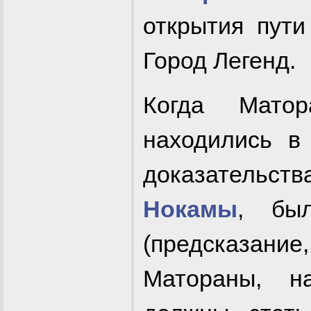
открытия пут
Город Легенд.
Когда Мато
находились 
доказательст
Нокамы
, бы
(предсказани
Матораны, н