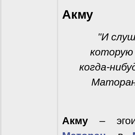
Акму
"И слу
которую 
когда-нибу
Маторана
Акму
– эгои