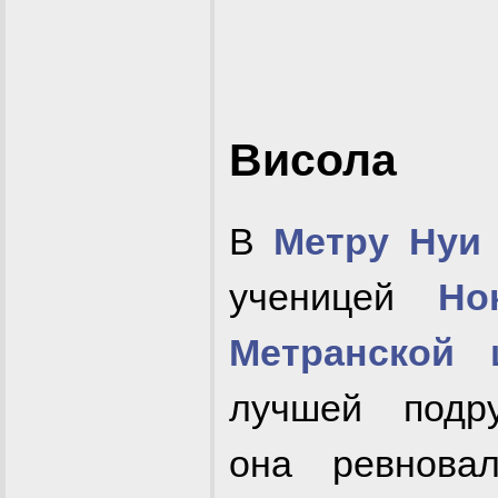
Висола
В
Метру Нуи
ученицей
Но
Метранской 
лучшей подру
она ревнова