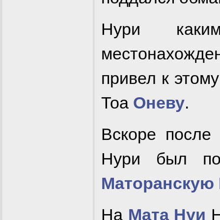
Нури каки
местонахожде
привел к этом
Тоа
Оневу
.
Вскоре после
Нури был п
Маторанскую 
На
Мата Нуи
Н