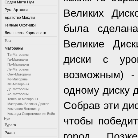
Орден Мата Нуи
Великих Дис
Рука Артакхи
Братство Макуты
была сделан
Темные Охотники
Лига шести Королевств
Великие Диск
Тоа
Матораны
Та-Матораны
диски с уро
Га-Матораны
По-Матораны
Ле-Матораны
возможным) 
Ону-Матораны
Ко-Матораны
Фе-Матораны
одному диску 
Де-Матораны
Ав-Матораны
Теневые Матораны
Собрав эти дис
Матораны Великих Дисков
Компания Летописца
Команда Сопротивления Войя
чтобы победит
Нуи
Турага
город. Поз
Раага