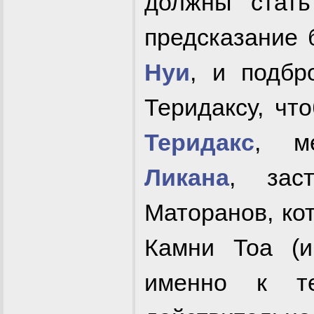
должны ста
предсказание
Нуи
, и подб
Теридаксу, чт
Теридакс
, ме
Ликана
, зас
Маторанов, ко
Камни Тоа (и
именно к 