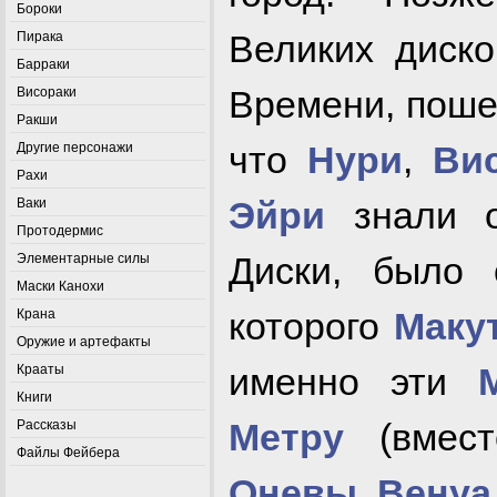
Бороки
Великих диско
Пирака
Барраки
Времени, поше
Висораки
Ракши
что
Нури
,
Ви
Другие персонажи
Рахи
Эйри
знали о
Ваки
Протодермис
Диски, было 
Элементарные силы
Маски Канохи
которого
Маку
Крана
Оружие и артефакты
именно эти
Крааты
Книги
Метру
(вмес
Рассказы
Файлы Фейбера
Оневы
,
Венуа