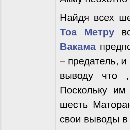
Найдя всех ш
Тоа Метру
вс
Вакама
предпо
– предатель, и
выводу что ,
Поскольку им
шесть Матора
свои выводы в