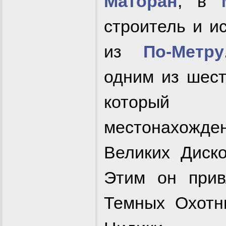
Маторан
, в
строитель и и
из
По-Метру
одним из шес
который
местонахож
Великих Диск
Этим он прив
Темных Охотн