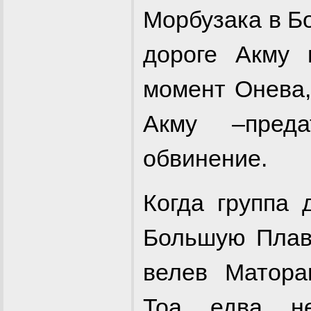
Морбузака в Б
дороге Акму 
момент Онева,
Акму –пред
обвинение.
Когда группа 
Большую Плав
велев Матора
Тоа едва н