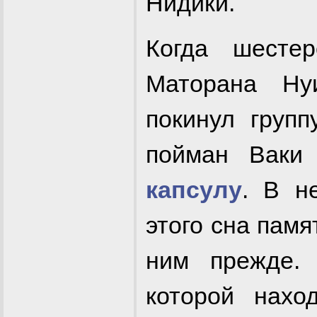
Нидики.
Когда шест
Маторана Ну
покинул групп
пойман Вак
капсулу
. В н
этого сна памя
ним прежде. 
которой нахо