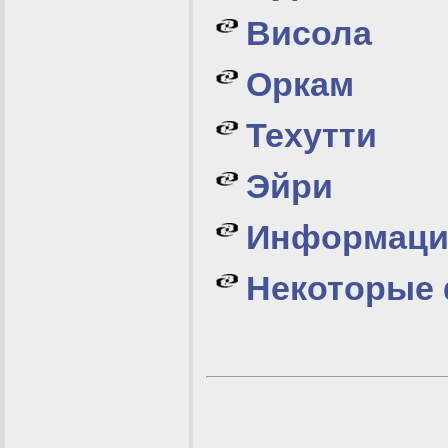
Висола
Оркам
Техутти
Эйри
Информация
Некоторые