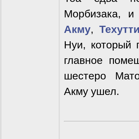
Морбизака, и
Акму
,
Техутт
Нуи, который
главное поме
шестеро Мато
Акму ушел.