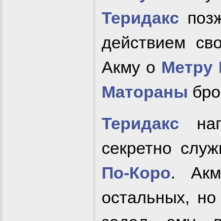
Теридакс
позж
действием св
Акму о
Метру 
Матораны
бро
Теридакс
нап
секретно служ
По-Коро
. Ак
остальных, но