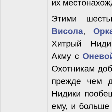
их местонахож
Этими шест
Висола
,
Орк
Хитрый Нидик
Акму с
Онево
Охотникам доб
прежде чем 
Нидики пообещ
ему, и больше 