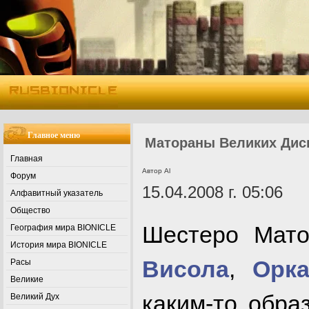
Главное меню
Матораны Великих Дис
Главная
Автор Al
Форум
15.04.2008 г. 05:06
Алфавитный указатель
Общество
Шестеро Мат
География мира BIONICLE
История мира BIONICLE
Висола
,
Орк
Расы
Великие
каким-то обра
Великий Дух