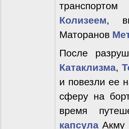
транспорто
Колизеем
, в
Маторанов
Ме
После разру
Катаклизма
,
Т
и повезли ее 
сферу на борт
время путеш
капсула
Акму 