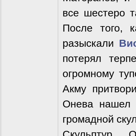
все шестеро т
После того, 
разыскали
Ви
потерял терп
огромному туп
Акму притвори
Онева нашел 
громадной ску
Скульптур.