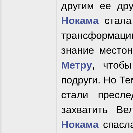
другим ее дру
Нокама
стал
трансформаци
знание место
Метру
, чтобы
подруги. Но Т
стали пресле
захватить Ве
Нокама
спасла