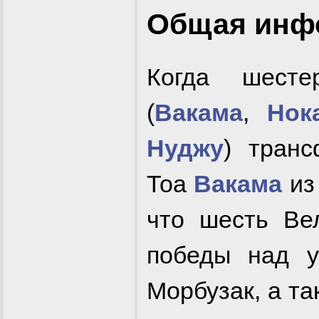
Общая инф
Когда шест
(
Вакама
,
Нок
Нуджу
) тран
Тоа
Вакама
из 
что шесть Ве
победы над у
Морбузак, а т