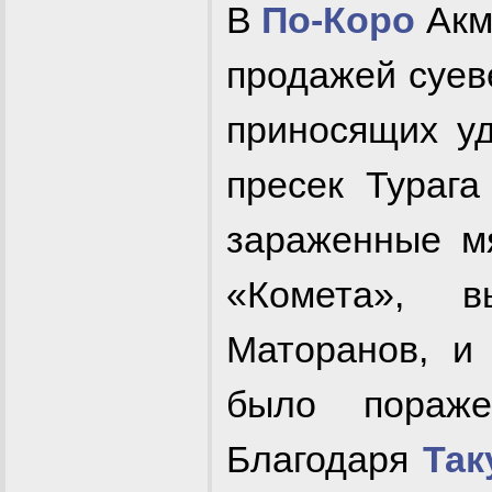
В
По-Коро
Акм
продажей суе
приносящих уд
пресек Тураг
зараженные 
«Комета», 
Маторанов, и
было пораже
Благодаря
Так