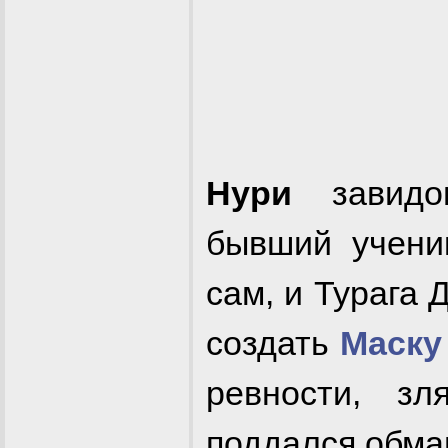
Нури
завид
бывший учени
сам, и Турага
создать
Маску
ревности, з
поддался обма