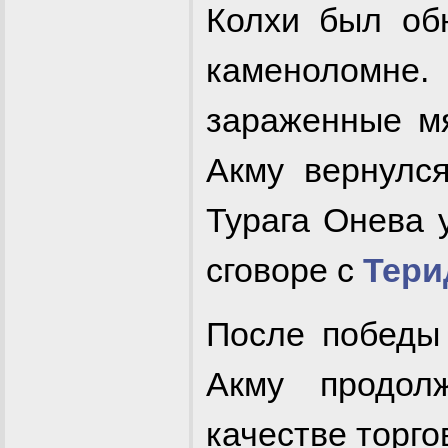
Колхи был об
каменолом
зараженные мя
Акму вернулся
Турага Онева 
сговоре с
Тери
После побед
Акму продо
качестве торго