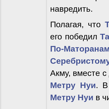
навредить.
Полагая, что
его победил
Т
По-Маторана
Серебристом
Акму, вместе с
Метру Нуи
. 
Метру Нуи
в ч