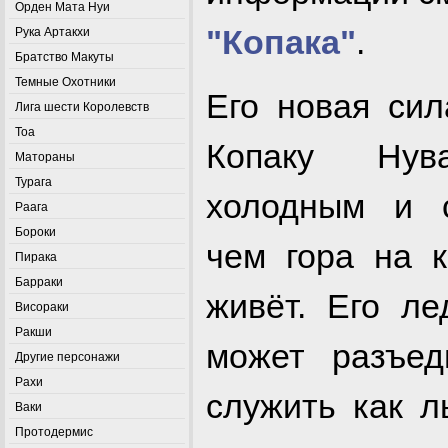
Орден Мата Нуи
"Копака"
.
Рука Артакхи
Братство Макуты
Темные Охотники
Его новая сил
Лига шести Королевств
Тоа
Копаку Нув
Матораны
Турага
холодным и 
Раага
Бороки
чем гора на к
Пирака
Барраки
живёт. Его ле
Висораки
Ракши
может разъед
Другие персонажи
Рахи
служить как л
Ваки
Протодермис