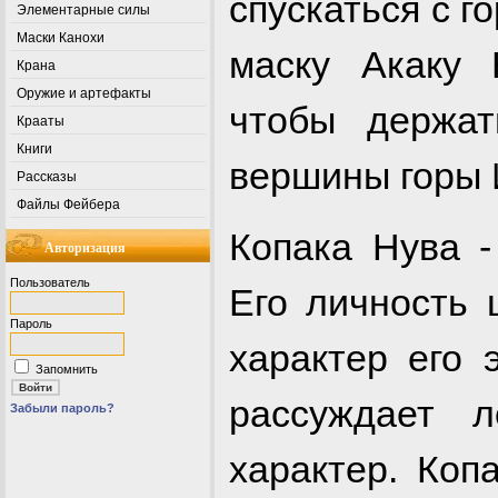
спускаться с г
Элементарные силы
Маски Канохи
маску Акаку 
Крана
Оружие и артефакты
чтобы держа
Крааты
Книги
вершины горы 
Рассказы
Файлы Фейбера
Копака Нува -
Авторизация
Пользователь
Его личность 
Пароль
характер его 
Запомнить
рассуждает л
Забыли пароль?
характер. Коп