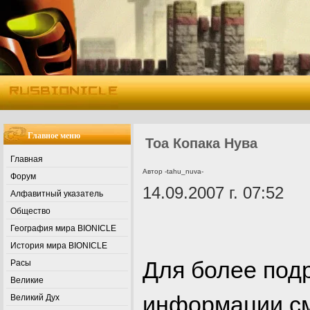
Главное меню
Тоа Копака Нува
Главная
Автор -tahu_nuva-
Форум
14.09.2007 г. 07:52
Алфавитный указатель
Общество
География мира BIONICLE
История мира BIONICLE
Для более под
Расы
Великие
информации см
Великий Дух