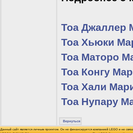
Тоа Джаллер 
Тоа Хьюки Ма
Тоа Маторо М
Тоа Конгу Ма
Тоа Хали Мар
Тоа Нупару М
Вернуться
Данный сайт является личным проектом. Он не финансируется компанией LEGO и не связ