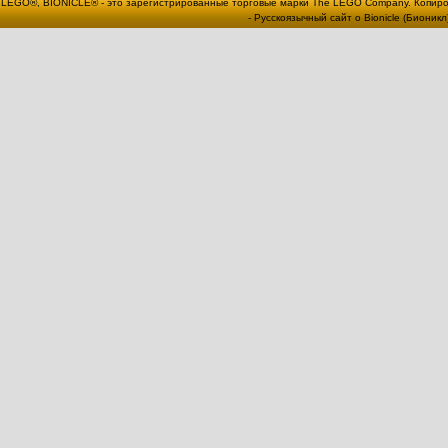
LEGO®, BIONICLE® - это зарегистрированные торговые марки The LEGO Company. Копи
- Русскоязычный сайт о Bionicle (Бионикл