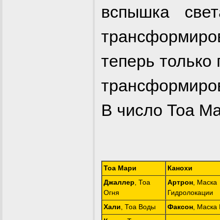
вспышка све
трансформир
теперь только 
трансформиров
В число Тоа Ма
Тоа Мари
Канохи
Джаллер
, Тоа
Артрон
, Маска
Огня
Гидролокации
Хали
, Тоа Воды
Факсон
, Маска