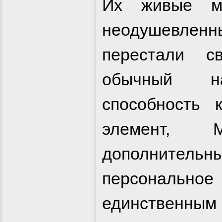
Их живые ма
неодушевленн
перестали с
обычный н
способность 
элемент, 
дополните
персональн
единственным 