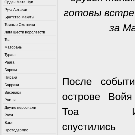
Орден Мата Нуи
готовы встре
Рука Артакхи
Братство Макуты
за М
Темные Охотники
Лига шести Королевств
Тоа
Матораны
Турага
Раага
Бороки
Пирака
После событ
Барраки
Висораки
острове Войя
Ракши
Другие персонажи
Тоа Ин
Рахи
Ваки
спустилис
Протодермис