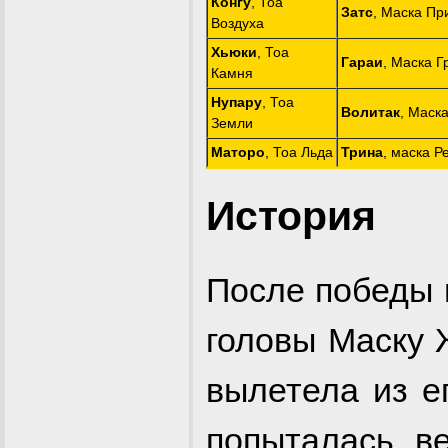
Конгу
, Тоа
Затс
, Маска Пр
Воздуха
Хьюки
, Тоа
Гараи
, Маска Г
Камня
Нупару
, Тоа
Волитак
, Маск
Земли
Маторо
, Тоа Льда
Трина
, маска 
История
После победы 
головы Маску 
вылетела из е
попыталась ве