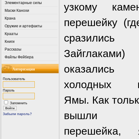
Элементарные силы
узкому каме
Маски Канохи
Крана
перешейку (гд
Оружие и артефакты
Крааты
сразилис
Книги
Рассказы
Зайглакам
Файлы Фейбера
оказалис
Авторизация
Пользователь
холодных в
Пароль
Ямы. Как толь
Запомнить
вышли
Забыли пароль?
перешейка, 