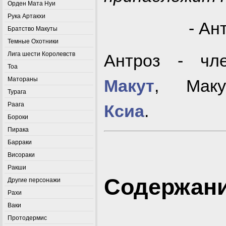
Орден Мата Нуи
Рука Артакхи
- Ан
Братство Макуты
Темные Охотники
Лига шести Королевств
Антроз - ч
Тоа
Матораны
Макут
, Маку
Турага
Раага
Ксиа
.
Бороки
Пирака
Барраки
Висораки
Ракши
Содержан
Другие персонажи
Рахи
Ваки
Протодермис