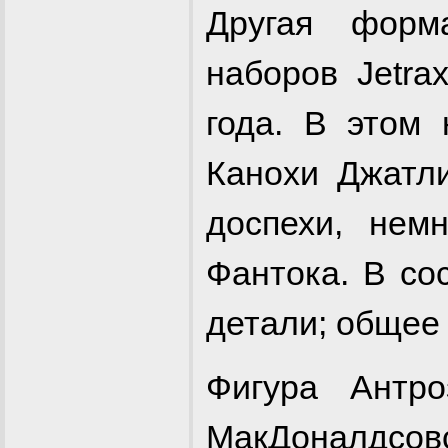
Другая форм
наборов Jetra
года. В этом
Канохи Джатл
доспехи, нем
Фантока. В со
детали; общее 
Фигура Антр
МакДоналдсовс