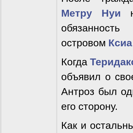
Метру Нуи
н
обязанност
островом
Ксиа
Когда
Теридак
объявил о сво
Антроз был од
его сторону.
Как и остальн