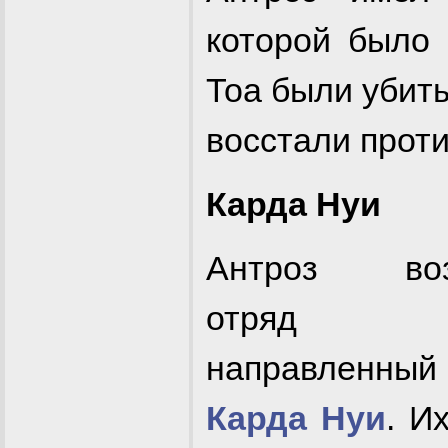
которой было 
Тоа были убиты
восстали проти
Карда Нуи
Антроз воз
отряд Ма
направлен
Карда Нуи
. И