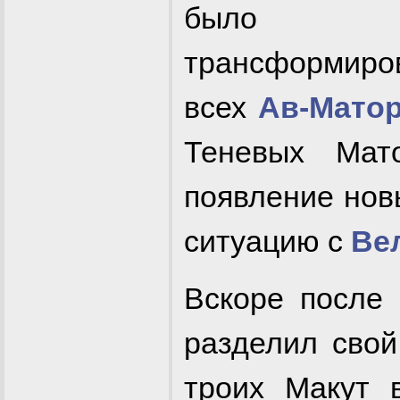
было
трансформиро
всех
Ав-Мато
Теневых Мато
появление нов
ситуацию с
Ве
Вскоре после
разделил свой
троих Макут 