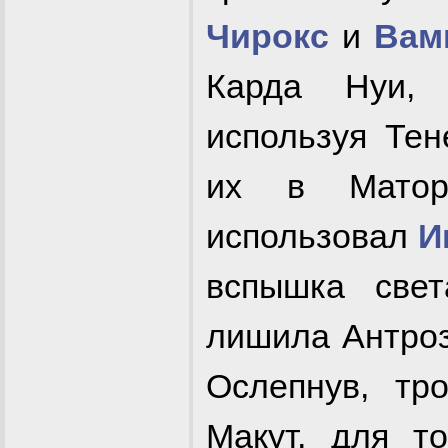
Чирокс
и
Вам
Карда Нуи, 
используя Те
их в Матор
использовал
И
вспышка свет
лишила Антроз
Ослепнув, тр
Макут, для т