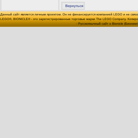
Вернуться
Данный сайт является личным проектом. Он не финансируется компанией LEGO и не связ
LEGO®, BIONICLE® - это зарегистрированные торговые марки The LEGO Company. Копи
- Русскоязычный сайт о Bionicle (Бионикл