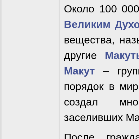
Около 100 000
Великим Дух
вещества, наз
другие
Макут
Макут
– групп
порядок в мир
создал мн
заселивших Ма
После граж