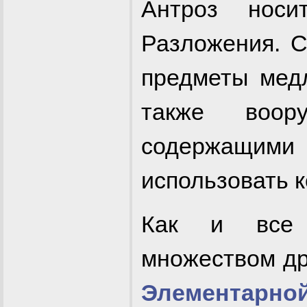
Антроз нос
Разложения. 
предметы медл
также воор
содержащим
использовать к
Как и все 
множеством др
Элементарно