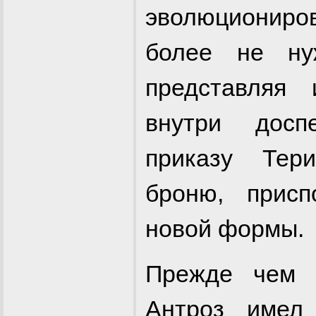
эволюциониров
более не ну
представляя
внутри досп
приказу Тер
броню, прис
новой формы.
Прежде чем Б
Антроз имел