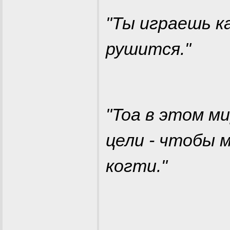
"Ты играешь к
рушится."
"Toa в этом м
цели - чтобы 
когти."