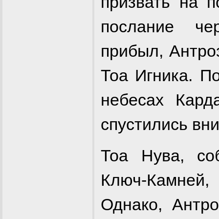
призвать на 
послание че
прибыл, Антро
Тоа Игника. П
небесах Кард
спустились вни
Тоа Нува, со
Ключ-Камней
Однако, Антро