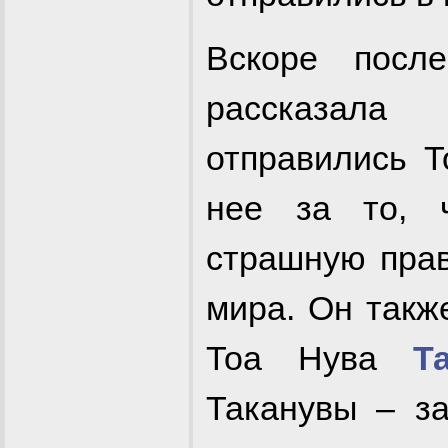
Вскоре посл
рассказал
отправились Т
нее за то, 
страшную прав
мира. Он такж
Тоа Нува
Т
Таканувы – з