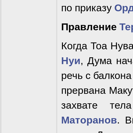
по приказу
Орд
Правление
Те
Когда Тоа Нув
Нуи
, Дума на
речь с балкона
прервана Маку
захвате т
Маторанов
. 