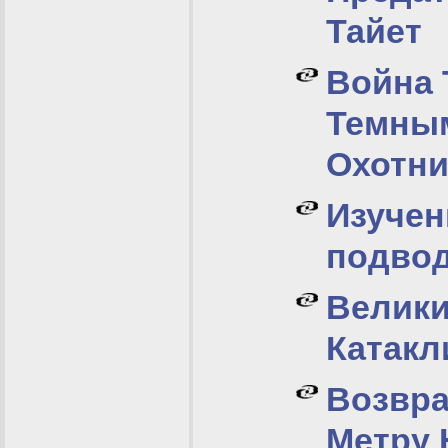
Тайет
Война 
Темны
Охотн
Изучен
подво
Велик
Катакл
Возвра
Метру 