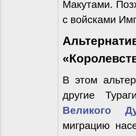
Макутами. Поз
с войсками Им
Альтернати
«Королевст
В этом альте
другие Тура
Великого Д
миграцию нас