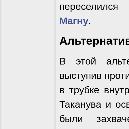
переселилс
Магну
.
Альтернати
В этой альт
выступив прот
в трубке внут
Таканува и ос
были захва