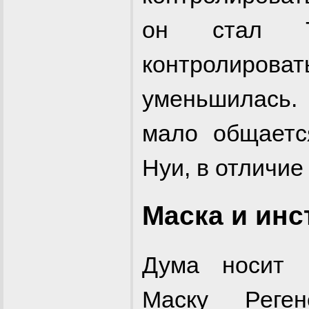
он стал Ту
контролир
уменьшилась.
мало общаетс
Нуи, в отличие
Маска и ин
Дума носит
Маску Реге