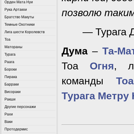
Орден Мата Нуи
позволю таким,
Рука Артакхи
Братство Макуты
Темные Охотники
— Турага 
Лига шести Королевств
Тоа
Матораны
Дума
–
Та-Ма
Турага
Раага
Тоа
Огня
, л
Бороки
Пирака
команды
Тоа
Барраки
Висораки
Турага
Метру 
Ракши
Другие персонажи
Рахи
Ваки
Протодермис