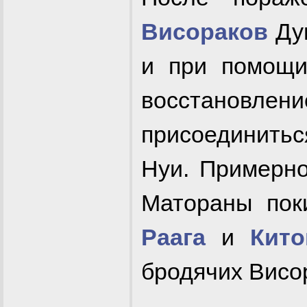
Висораков
Дум
и при помощ
восстановлени
присоединитьс
Нуи. Примерно
Матораны пок
Раага
и
Кито
бродячих Висо