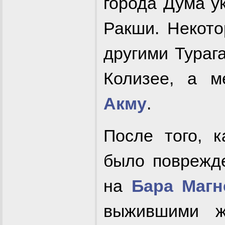
города Дума у
Ракши. Некото
другими Тураг
Колизее, а м
Акму
.
После того, к
было поврежд
на
Бара Магн
выжившими ж