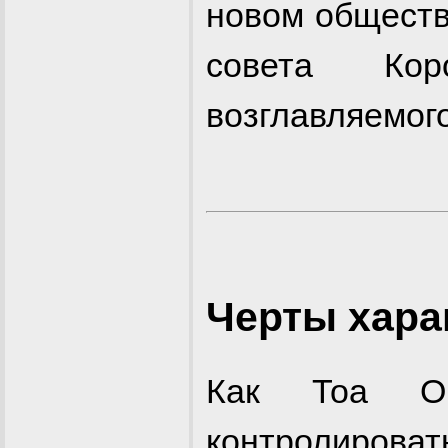
новом обществ
совета Кор
возглавляемого
Черты хара
Как Тоа Ог
контролироват