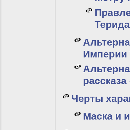
Правл
Терида
Альтерн
Империи 
Альтерн
рассказа
Черты хара
Маска и 