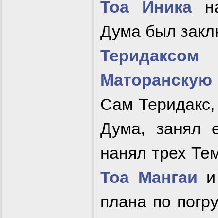
Тоа Иника
н
Дума был закл
Теридаксом
Маторанску
Сам Теридакс,
Дума, занял 
нанял трех Те
Тоа Мангаи
и 
плана по погр