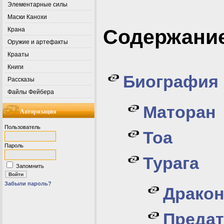
Элементарные силы
Маски Канохи
Содержани
Крана
Оружие и артефакты
Крааты
Книги
Биография
Рассказы
Файлы Фейбера
Маторан
Авторизация
Пользователь
Тоа
Пароль
Турага
Запомнить
Забыли пароль?
Дракон
Предат