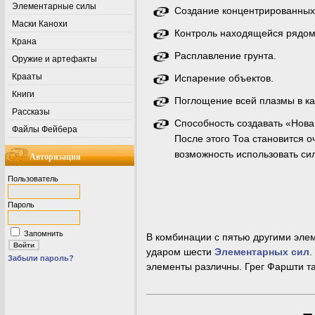
Элементарные силы
Создание концентрированных
Маски Канохи
Контроль находящейся рядом
Крана
Расплавление грунта.
Оружие и артефакты
Крааты
Испарение объектов.
Книги
Поглощение всей плазмы в ка
Рассказы
Способность создавать «Нова
Файлы Фейбера
После этого Тоа становится о
возможность использовать си
Авторизация
Пользователь
Пароль
Запомнить
В комбинации с пятью другими элем
ударом шести
Элементарных сил
.
Забыли пароль?
элементы различны. Грег Фаршти та