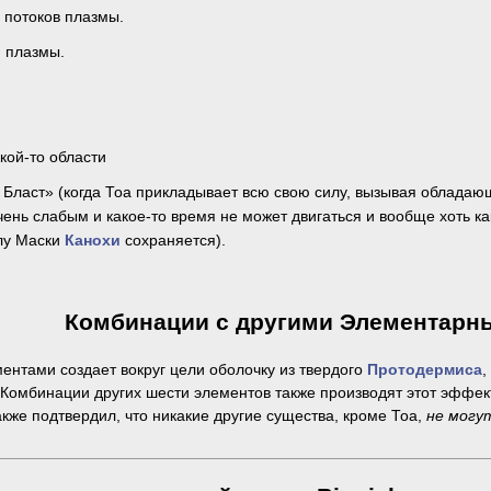
 потоков плазмы.
 плазмы.
кой-то области
 Бласт» (когда Тоа прикладывает всю свою силу, вызывая обладаю
чень слабым и какое-то время не может двигаться и вообще хоть к
лу Маски
Канохи
сохраняется).
Комбинации с другими Элементарн
ентами создает вокруг цели оболочку из твердого
Протодермиса
,
 Комбинации других шести элементов также производят этот эффект,
кже подтвердил, что никакие другие существа, кроме Тоа,
не могу