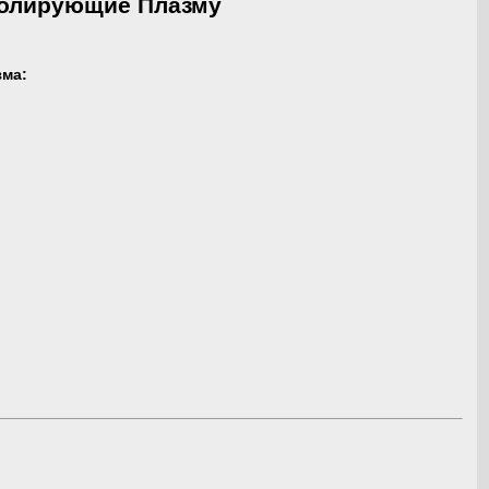
ролирующие Плазму
зма: