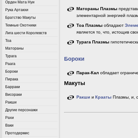
Орден Мата Нуи
Матораны Плазмы
представ
Рука Артакхи
элементарной энергией плаз
Братство Макуты
Тоа Плазмы
обладают
Элеме
Темные Охотники
является то, что, истощив св
Лига шести Королевств
Тоа
Турага Плазмы
гипотетическ
Матораны
Турага
Бороки
Раага
Бороки
Парак-Кал
обладает ограниче
Пирака
Макуты
Барраки
Висораки
Ракши
и
Крааты
Плазмы, и, 
Ракши
Другие персонажи
Рахи
Ваки
Протодермис