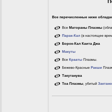
П
Все перечисленные ниже облада
Все
Матораны Плазмы
(обла
Парак-Кал
(в настоящее врем
Борок-Кал Каита Джа
Макуты
Все
Крааты
Плазмы.
Бежево-Красные
Ракши
Плаз
Такутанува
Тоа Плазмы
, убитый
Зактан