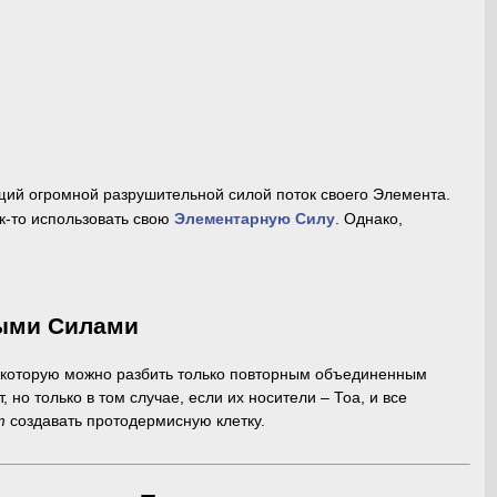
щий огромной разрушительной силой поток своего Элемента.
ак-то использовать свою
Элементарную Силу
. Однако,
ыми Силами
 которую можно разбить только повторным объединенным
 но только в том случае, если их носители – Тоа, и все
т
создавать протодермисную клетку.