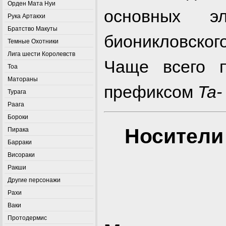
Орден Мата Нуи
основных эл
Рука Артакхи
Братство Макуты
бионикловско
Темные Охотники
Лига шести Королевств
Чаще всего п
Тоа
Матораны
префиксом
Ta-
Турага
Раага
Бороки
Носители
Пирака
Барраки
Висораки
Ракши
Другие персонажи
Рахи
Ваки
Протодермис