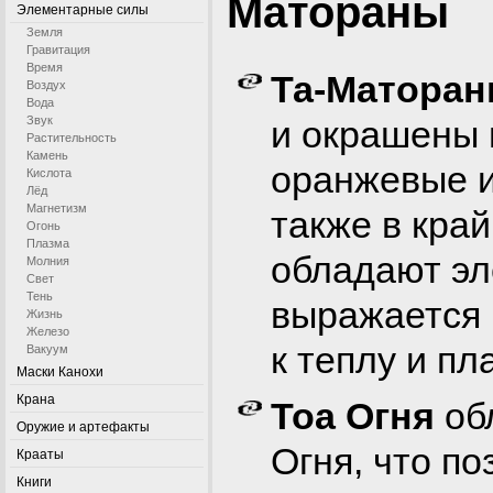
Матораны
Элементарные силы
Земля
Гравитация
Время
Та-Матора
Воздух
Вода
и окрашены 
Звук
Растительность
Камень
оранжевые и
Кислота
Лёд
Магнетизм
также в кра
Огонь
Плазма
обладают эл
Молния
Свет
Тень
выражается 
Жизнь
Железо
к теплу и пл
Вакуум
Маски Канохи
Крана
Тоа Огня
об
Оружие и артефакты
Огня, что по
Крааты
Книги