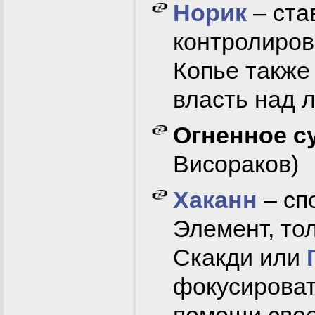
Норик
– ста
контролиров
Копье также
власть над 
Огненное с
Висораков)
Хаканн
– сп
Элемент, то
Скакди или
фокусироват