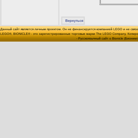
Вернуться
Данный сайт является личным проектом. Он не финансируется компанией LEGO и не связ
LEGO®, BIONICLE® - это зарегистрированные торговые марки The LEGO Company. Копи
- Русскоязычный сайт о Bionicle (Бионикл