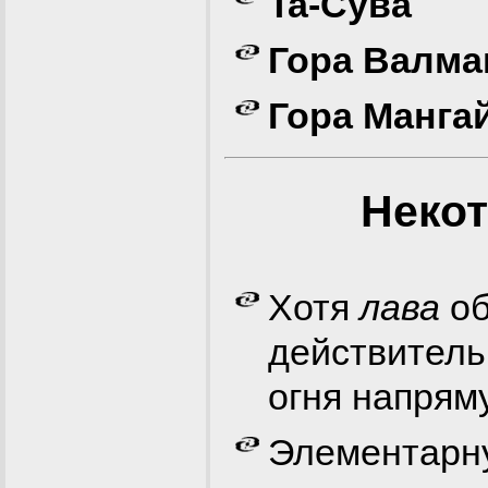
Ta-Сувa
Гора Валма
Гора Манга
Неко
Хотя
лава
об
действитель
огня напрям
Элементарну