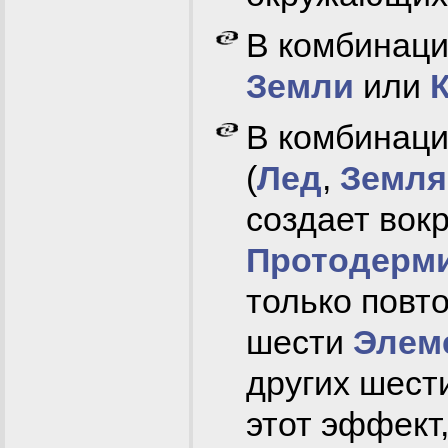
В комбинаци
Земли
или
В комбинаци
(
Лед
,
Земля
создает вокр
Протодерм
только повт
шести
Элем
других шест
этот эффект,