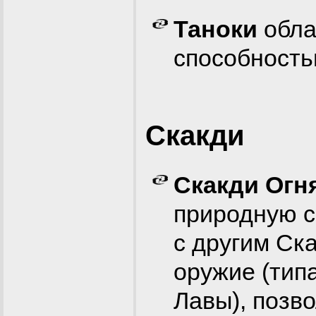
Таноки
обла
способность
Cкакди
Скакди Огн
природную с
с другим Ска
оружие (тип
Лавы), позв