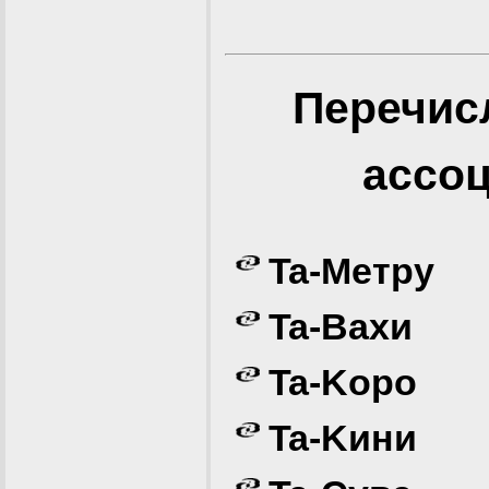
Перечис
ассоц
Ta-Meтру
Ta-Вахи
Ta-Koрo
Ta-Kини