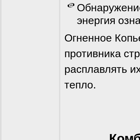
Обнаружение
энергия озн
Огненное Коп
противника ст
расплавлять их
тепло.
Комб