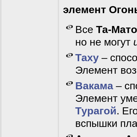
элемент Огон
Все
Та-Мат
но не могут
Таху
– спосо
Элемент воз
Вакама
– сп
Элемент уме
Турагой
. Ег
вспышки пла