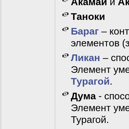
Акамаи
и
А
Таноки
Бараг
– кон
элементов (
Ликан
– спо
Элемент уме
Турагой
.
Дума
- спос
Элемент уме
Турагой.