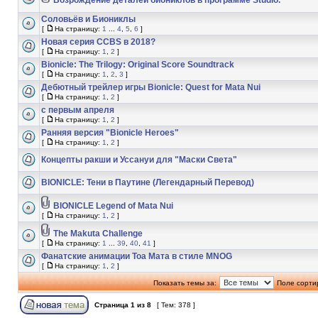
Возрождение деталей биониклов в программе Studio.
Соловьёв и Биониклы
[
На страницу:
1
...
4
,
5
,
6
]
Новая серия CCBS в 2018?
[
На страницу:
1
,
2
]
Bionicle: The Trilogy: Original Score Soundtrack
[
На страницу:
1
,
2
,
3
]
Дебютный трейлер игры Bionicle: Quest for Mata Nui
[
На страницу:
1
,
2
]
с первым апреля
[
На страницу:
1
,
2
]
Ранняя версия "Bionicle Heroes"
[
На страницу:
1
,
2
]
Концепты ракши и Уссануи для "Маски Света"
BIONICLE: Тени в Паутине (Легендарный Перевод)
BIONICLE Legend of Mata Nui
[
На страницу:
1
,
2
]
The Makuta Challenge
[
На страницу:
1
...
39
,
40
,
41
]
Фанатские анимации Тоа Мата в стиле MNOG
[
На страницу:
1
,
2
]
Показать темы за:
Поле сорти
Страница
1
из
8
[ Тем: 378 ]