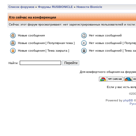
Список форумов
»
Форумы RUSBIONICLE
»
Новости Bionicle
Кто сейчас на конференции
Сейчас этот форум просматривают: нет зарегистрированных пользователей и гости:
Новые сообщения
Нет новых сообщений
Новые сообщения [ Популярная тема ]
Нет новых сообщений [ Популяр
Новые сообщения [ Тема закрыта ]
Нет новых сообщений [ Тема за
Найти:
Для комфортного общения на форуме
Если у вас есть во
©20
Powered by
phpBB
©
Рус