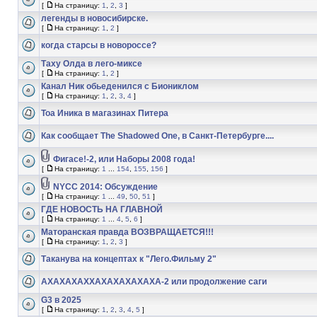
[
На страницу:
1
,
2
,
3
]
легенды в новосибирске.
[
На страницу:
1
,
2
]
когда старсы в новороссе?
Таху Олда в лего-миксе
[
На страницу:
1
,
2
]
Канал Ник обьеденился с Биониклом
[
На страницу:
1
,
2
,
3
,
4
]
Тоа Иника в магазинах Питера
Как сообщает The Shadowed One, в Санкт-Петербурге....
Фигасе!-2, или Наборы 2008 года!
[
На страницу:
1
...
154
,
155
,
156
]
NYCC 2014: Обсуждение
[
На страницу:
1
...
49
,
50
,
51
]
ГДЕ НОВОСТЬ НА ГЛАВНОЙ
[
На страницу:
1
...
4
,
5
,
6
]
Маторанская правда ВОЗВРАЩАЕТСЯ!!!
[
На страницу:
1
,
2
,
3
]
Таканува на концептах к "Лего.Фильму 2"
АХАХАХАХХАХАХАХАХАХА-2 или продолжение саги
G3 в 2025
[
На страницу:
1
,
2
,
3
,
4
,
5
]