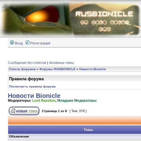
Вход
Регистрация
Сообщения без ответов
|
Активные темы
Список форумов
»
Форумы RUSBIONICLE
»
Новости Bionicle
Правила форума
Посмотреть правила форума
Новости Bionicle
Модераторы:
Lord Rassilon
,
Младшие Модераторы
Страница
1
из
8
[ Тем: 378 ]
Темы
Объявления