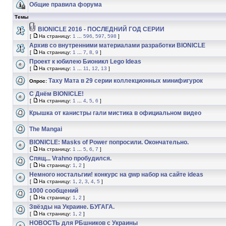
Общие правила форума
Темы
BIONICLE 2016 - ПОСЛЕДНИЙ ГОД СЕРИИ
[
На страницу:
1
...
596
,
597
,
598
]
Архив со внутренними материалами разработки BIONICLE
[
На страницу:
1
...
7
,
8
,
9
]
Проект к юбилею Бионикл Lego Ideas
[
На страницу:
1
...
11
,
12
,
13
]
Таху Мата в 29 серии коллекционных минифигурок
Опрос:
С Днём BIONICLE!
[
На страницу:
1
...
4
,
5
,
6
]
Крышка от канистры гали мистика в официальном видео
The Mangai
BIONICLE: Masks of Power попросили. Окончательно.
[
На страницу:
1
...
5
,
6
,
7
]
Спящ... Vrahno пробудился.
[
На страницу:
1
,
2
]
Немного ностальгии! конкурс на gwp набор на сайте ideas
[
На страницу:
1
,
2
,
3
,
4
,
5
]
1000 сообщений
[
На страницу:
1
,
2
]
Звёзды на Украине. БУГАГА.
[
На страницу:
1
,
2
]
НОВОСТЬ для РБшников с Украины