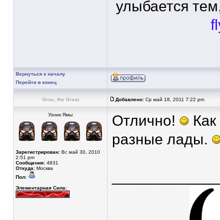
улыбается тем,
f
Вернуться к началу
Перейти в конец
Grox, the Great
Добавлено:
Ср май 18, 2011 7:22 pm
Узник Ямы
Отлично!
Как 
разные лады.
Зарегистрирован:
Вс май 30, 2010
2:51 pm
Сообщения:
4831
Откуда:
Москва
____________
Пол:
Элементарная Сила: