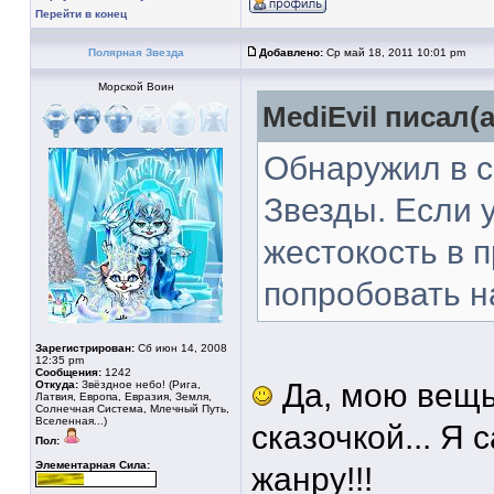
Перейти в конец
Полярная Звезда
Добавлено:
Ср май 18, 2011 10:01 pm
Морской Воин
MediEvil писал(а
Обнаружил в с
Звезды. Если у
жестокость в 
попробовать н
Зарегистрирован:
Сб июн 14, 2008
12:35 pm
Сообщения:
1242
Да, мою вещь
Откуда:
Звёздное небо! (Рига,
Латвия, Европа, Евразия, Земля,
Солнечная Система, Млечный Путь,
Вселенная...)
сказочкой... Я 
Пол:
Элементарная Сила:
жанру!!!