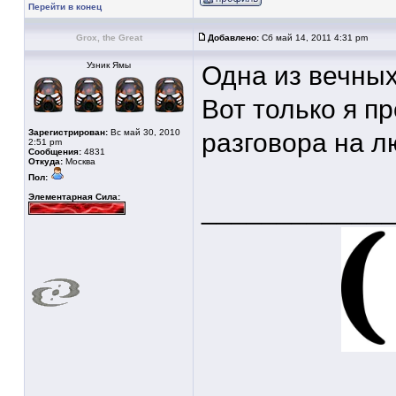
Перейти в конец
Grox, the Great
Добавлено:
Сб май 14, 2011 4:31 pm
Узник Ямы
Одна из вечных 
Вот только я п
Зарегистрирован:
Вс май 30, 2010
разговора на 
2:51 pm
Сообщения:
4831
Откуда:
Москва
Пол:
Элементарная Сила:
____________