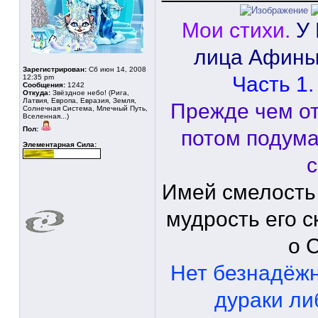
Мои стихи.
У
лица Афины
Зарегистрирован:
Сб июн 14, 2008
Часть 1.
12:35 pm
Сообщения:
1242
Откуда:
Звёздное небо! (Рига,
Латвия, Европа, Евразия, Земля,
Прежде чем от
Солнечная Система, Млечный Путь,
Вселенная...)
Пол:
потом подума
Элементарная Сила:
с
Имей смелость
мудрость его с
о 
Нет безнадёж
дураки ли