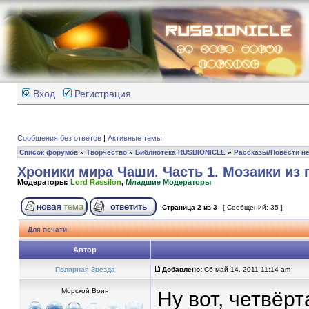
Вход
Регистрация
Сообщения без ответов
|
Активные темы
Список форумов
»
Творчество
»
Библиотека RUSBIONICLE
»
Рассказы/Повести не
Хроники мира Чаши. Часть 1. Мозаики из 
Модераторы:
Lord Rassilon
,
Младшие Модераторы
Страница
2
из
3
[ Сообщений: 35 ]
Для печати
Автор
Полярная Звезда
Добавлено:
Сб май 14, 2011 11:14 am
Морской Воин
Ну вот, четвёрт