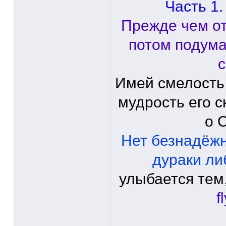
Часть 1.
Прежде чем от
потом подума
с
Имей смелость
мудрость его с
о 
Нет безнадёж
дураки ли
улыбается тем,
f