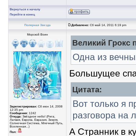
Вернуться к началу
Перейти в конец
Полярная Звезда
Добавлено:
Сб май 14, 2011 6:19 pm
Морской Воин
Великий Грокс п
Одна из вечных
Большущее сп
Цитата:
Вот только я 
Зарегистрирован:
Сб июн 14, 2008
12:35 pm
разговора на 
Сообщения:
1242
Откуда:
Звёздное небо! (Рига,
Латвия, Европа, Евразия, Земля,
Солнечная Система, Млечный Путь,
Вселенная...)
А Странник в к
Пол: