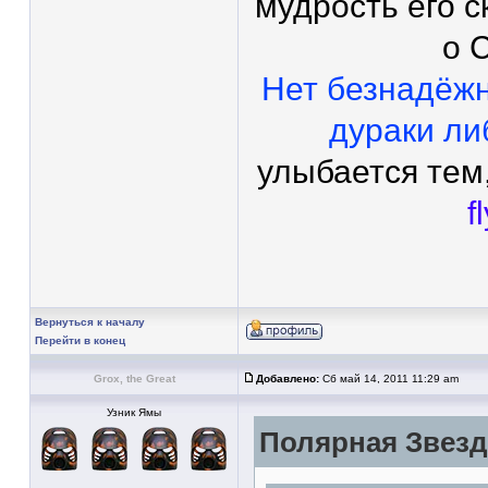
мудрость его с
о 
Нет безнадёж
дураки ли
улыбается тем,
f
Вернуться к началу
Перейти в конец
Grox, the Great
Добавлено:
Сб май 14, 2011 11:29 am
Узник Ямы
Полярная Звезда