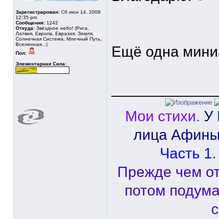
Зарегистрирован:
Сб июн 14, 2008
12:35 pm
Сообщения:
1242
Откуда:
Звёздное небо! (Рига,
Латвия, Европа, Евразия, Земля,
Солнечная Система, Млечный Путь,
Вселенная...)
Ещё одна мин
Пол:
Элементарная Сила:
____________
Мои стихи.
У
лица Афины
Часть 1.
Прежде чем от
потом подума
с