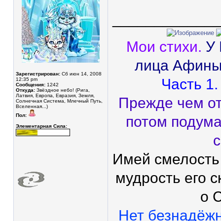
____________
Мои стихи.
У
лица Афины
Зарегистрирован:
Сб июн 14, 2008
Часть 1.
12:35 pm
Сообщения:
1242
Откуда:
Звёздное небо! (Рига,
Латвия, Европа, Евразия, Земля,
Прежде чем от
Солнечная Система, Млечный Путь,
Вселенная...)
Пол:
потом подума
Элементарная Сила:
с
Имей смелость
мудрость его с
о 
Нет безнадёж