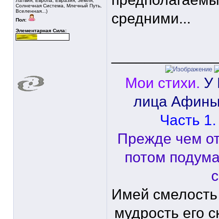
Латвия, Европа, Евразия, Земля,
Солнечная Система, Млечный Путь,
Вселенная...)
средними...
Пол:
Элементарная Сила:
____________
Мои стихи.
У
лица Афины
Часть 1.
Прежде чем от
потом подума
с
Имей смелость
мудрость его с