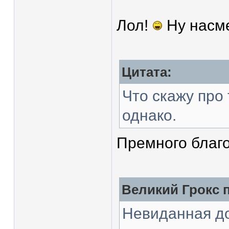
Лол!
Ну насме
Цитата:
Что скажу про
однако.
Премного благ
Великий Грокс п
Невиданная до