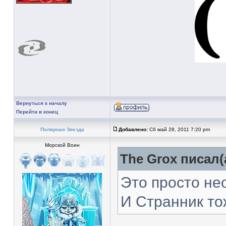
Вернуться к началу
Перейти в конец
Полярная Звезда
Добавлено:
Сб май 28, 2011 7:20 pm
Морской Воин
The Grox писал(
Это просто не
И Странник тож