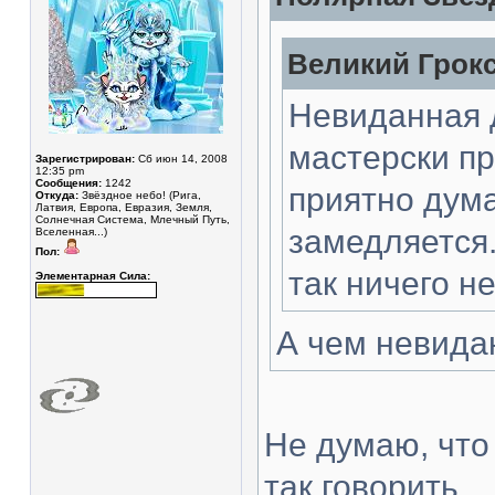
Великий Грокс
Невиданная д
мастерски п
Зарегистрирован:
Сб июн 14, 2008
12:35 pm
Сообщения:
1242
приятно дума
Откуда:
Звёздное небо! (Рига,
Латвия, Европа, Евразия, Земля,
Солнечная Система, Млечный Путь,
замедляется
Вселенная...)
Пол:
так ничего не
Элементарная Сила:
А чем невидан
Не думаю, что
так говорить...