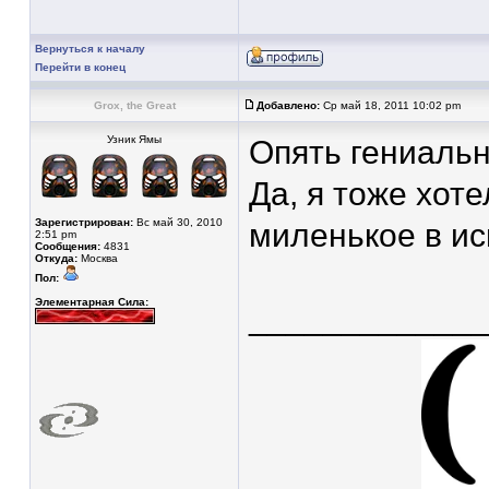
Вернуться к началу
Перейти в конец
Grox, the Great
Добавлено:
Ср май 18, 2011 10:02 pm
Узник Ямы
Опять гениаль
Да, я тоже хот
Зарегистрирован:
Вс май 30, 2010
миленькое в ис
2:51 pm
Сообщения:
4831
Откуда:
Москва
Пол:
Элементарная Сила:
____________