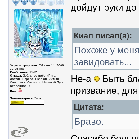
дойдут руки до 
Киал писал(а):
Похоже у меня
завидовать...
Зарегистрирован:
Сб июн 14, 2008
12:35 pm
Сообщения:
1242
Не-а
Быть бл
Откуда:
Звёздное небо! (Рига,
Латвия, Европа, Евразия, Земля,
Солнечная Система, Млечный Путь,
Вселенная...)
призвание, для
Пол:
Элементарная Сила:
Цитата:
Браво.
Спасибо больш