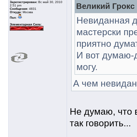
Зарегистрирован:
Вс май 30, 2010
Великий Грокс 
2:51 pm
Сообщения:
4831
Откуда:
Москва
Невиданная до
Пол:
Элементарная Сила:
мастерски пр
приятно думат
И вот думаю-д
могу.
А чем невиданн
Не думаю, что 
так говорить...