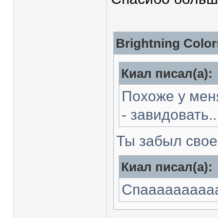
Brightning Color
Киал писал(а):
Похоже у мен
- завидовать..
Ты забыл свое
Киал писал(а):
Спааааааааа