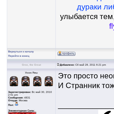
дураки ли
улыбается тем,
f
Вернуться к началу
Перейти в конец
Grox, the Great
Добавлено:
Сб май 28, 2011 6:21 pm
Узник Ямы
Это просто не
И Странник тож
Зарегистрирован:
Вс май 30, 2010
2:51 pm
Сообщения:
4831
Откуда:
Москва
____________
Пол:
Элементарная Сила: