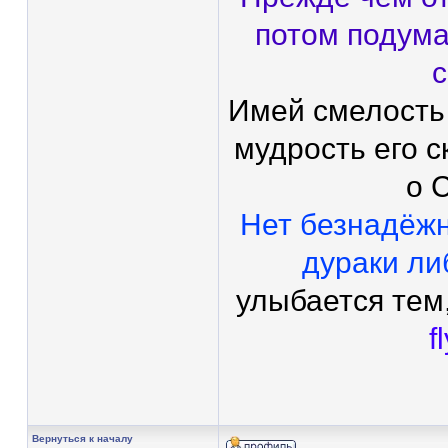
потом подума
с
Имей смелость
мудрость его с
о 
Нет безнадёж
дураки ли
улыбается тем,
f
Вернуться к началу