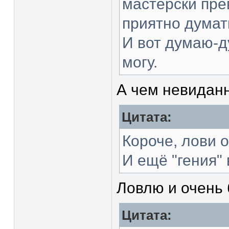
мастерски пре
приятно думат
И вот думаю-д
могу.
А чем невиданн
Цитата:
Короче, лови о
И ещё "гения" 
Ловлю и очень 
Цитата: