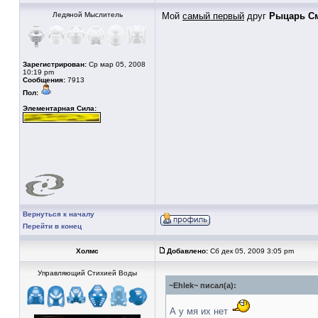
Ледяной Мыслитель
Мой
самый первый
друг
Рыцарь С
Зарегистрирован:
Ср мар 05, 2008
10:19 pm
Сообщения:
7913
Пол:
Элементарная Сила:
Вернуться к началу
Перейти в конец
Холмс
Добавлено:
Сб дек 05, 2009 3:05 pm
Управляющий Стихией Воды
~Ehlek~ писал(а):
А у мя их нет