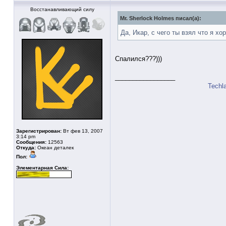
Восстанавливающий силу
Mr. Sherlock Holmes писал(а):
Да, Икар, с чего ты взял что я х
Спалился???)))
_________________
Techl
Зарегистрирован:
Вт фев 13, 2007
3:14 pm
Сообщения:
12563
Откуда:
Океан деталек
Пол:
Элементарная Сила: