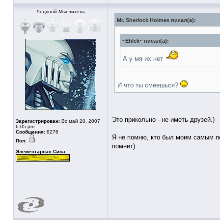
Ледяной Мыслитель
Mr. Sherlock Holmes писал(а):
~Ehlek~ писал(а):
А у мя их нет
И что ты смеешься?
Это прикольно - не иметь друзей.)
Зарегистрирован:
Вс май 20, 2007
6:05 pm
Сообщения:
8276
Я не помню, кто был моим самым пе
Пол:
помнит).
Элементарная Сила: