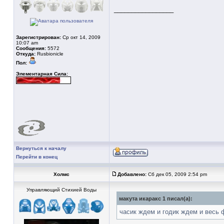
_________________
Зарегистрирован:
Ср окт 14, 2009
10:07 am
Сообщения:
5572
Откуда:
Rusbionicle
Пол:
Элементарная Сила:
Вернуться к началу
Перейти в конец
Холмс
Добавлено:
Сб дек 05, 2009 2:54 pm
Управляющий Стихией Воды
макута икаракс 1 писал(а):
часик ждем и годик ждем и весь