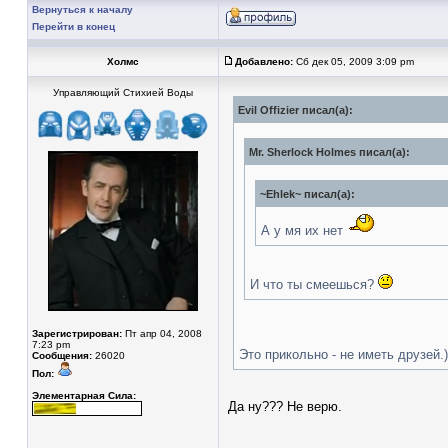
Вернуться к началу
Перейти в конец
Холмс
Добавлено:
Сб дек 05, 2009 3:09 pm
Управляющий Стихией Воды
Evil Offizier писал(а):
Mr. Sherlock Holmes писал(а):
~Ehlek~ писал(а):
А у мя их нет
И что ты смеешься?
Зарегистрирован:
Пт апр 04, 2008
7:23 pm
Это прикольно - не иметь друзей.)
Сообщения:
26020
Пол:
Элементарная Сила:
Да ну??? Не верю.