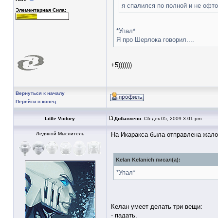
я спалился по полной и не офто
Элементарная Сила:
*Упал*
Я про Шерлока говорил....
+5)))))))
Вернуться к началу
Перейти в конец
Little Victory
Добавлено:
Сб дек 05, 2009 3:01 pm
Ледяной Мыслитель
На Икаракса была отправлена жало
Kelan Kelanich писал(а):
*Упал*
Келан умеет делать три вещи:
- падать.