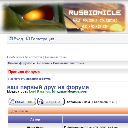
Вход
Регистрация
Сообщения без ответов
|
Активные темы
Список форумов
»
Вне темы
»
Полностью вне темы
Правила форума
Посмотреть правила форума
ваш первый друг на форуме
Модераторы:
Lord Rassilon
,
Младшие Модераторы
Страница
3
из
4
[ Сообщений: 49 ]
Для печати
Автор
Black Brain
Добавлено:
Сб дек 05, 2009 2:43 pm