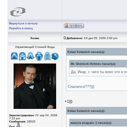
Вернуться к началу
Перейти в конец
Холмс
Добавлено:
Сб дек 05, 2009 3:00 pm
Управляющий Стихией Воды
Kelan Kelanich писал(а):
Mr. Sherlock Holmes писал(а):
Да, Икар, с чего ты взял что я
Спалился???)))
+1)))
Kelan Kelanich писал(а):
Зарегистрирован:
Пт апр 04, 2008
7:23 pm
Сообщения:
26020
макута икаракс 1 писал(а):
Пол: