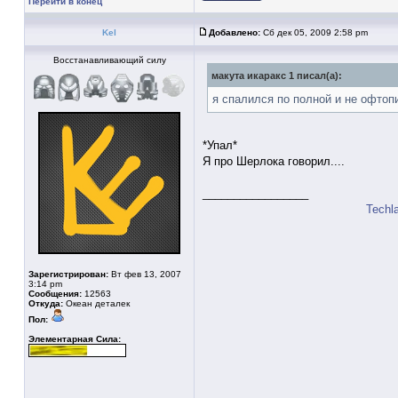
Перейти в конец
Kel
Добавлено:
Сб дек 05, 2009 2:58 pm
Восстанавливающий силу
макута икаракс 1 писал(а):
я спалился по полной и не офтоп
*Упал*
Я про Шерлока говорил....
_________________
Techl
Зарегистрирован:
Вт фев 13, 2007
3:14 pm
Сообщения:
12563
Откуда:
Океан деталек
Пол:
Элементарная Сила: