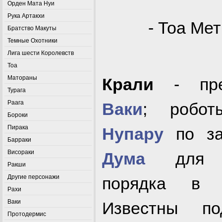
Орден Мата Нуи
Рука Артакхи
- Тоа Ме
Братство Макуты
Темные Охотники
Лига шести Королевств
Тоа
Матораны
Крали
- пред
Турага
Раага
Ваки
; робот
Бороки
Пирака
Нупару
по за
Барраки
Висораки
Дума
для п
Ракши
Другие персонажи
порядка 
Рахи
Ваки
Известны по
Протодермис