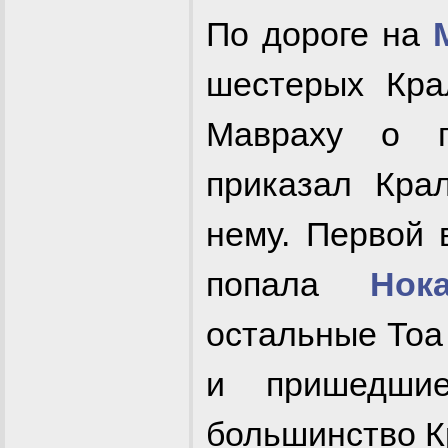
По дороге на
шестерых Кра
Мавраху о п
приказал Кра
нему. Первой 
попала
Нок
остальные Тоа
и пришедши
большинство К