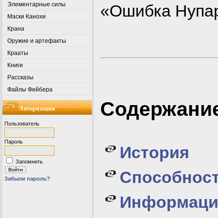
Элементарные силы
«Ошибка Нупар
Маски Канохи
Крана
Оружие и артефакты
Крааты
Книги
Рассказы
Файлы Фейбера
Содержани
Авторизация
Пользователь
Пароль
История
Запомнить
Способнос
Забыли пароль?
Информаци