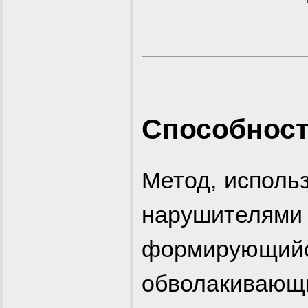
Способнос
Метод, исполь
нарушителями
формирующий
обволакив