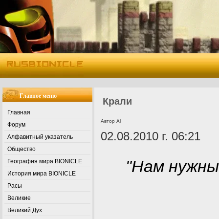
Главное меню
Крали
Главная
Автор Al
Форум
02.08.2010 г. 06:21
Алфавитный указатель
Общество
"Нам нужны
География мира BIONICLE
История мира BIONICLE
Расы
Великие
Великий Дух