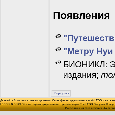
Появления
"Путешеств
"Метру Нуи 
БИОНИКЛ: Эн
издания;
то
Вернуться
Данный сайт является личным проектом. Он не финансируется компанией LEGO и не связ
LEGO®, BIONICLE® - это зарегистрированные торговые марки The LEGO Company. Копи
- Русскоязычный сайт о Bionicle (Бионикл