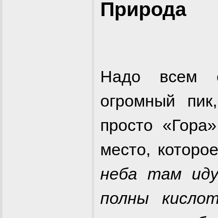
Природа
Надo всем о
огромный пик
просто «Гора»
место, которо
неба там иду
полны кисло