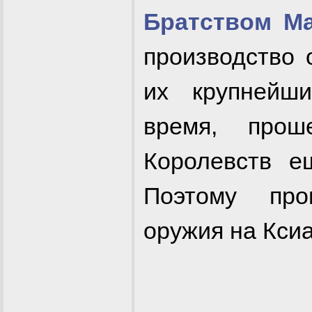
Братством М
производство 
их крупнейш
время, про
Королевств е
Поэтому про
оружия на Ксиа