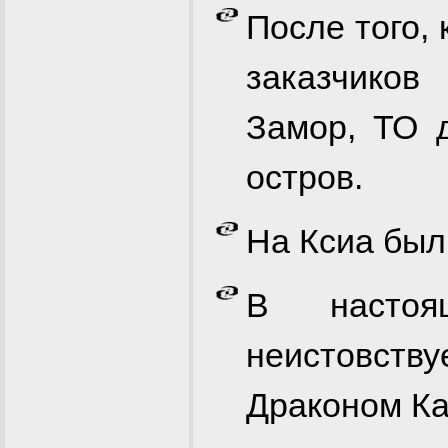
После того,
заказчиков
Замор, ТО 
остров.
На Ксиа бы
В настоя
неистовств
Драконом Ка