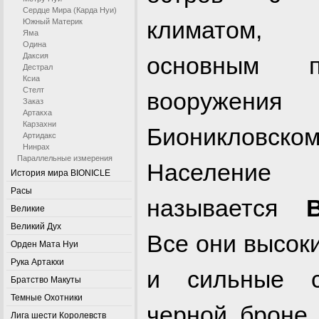
Сердце Мира (Карда Нуи)
климатом,
Южный Материк
Яма
Одина
Даксия
основным по
Дестрал
Ксиа
Стелт
вооруж
Заказ
Артакха
Карзахни
Бионикловс
Артидакс
Нинрах
Параллельные измерения
Населен
История мира BIONICLE
Расы
называется
Великие
Великий Дух
Все они высок
Орден Мата Нуи
Рука Артакхи
и сильные с
Братство Макуты
Темные Охотники
черной броне
Лига шести Королевств