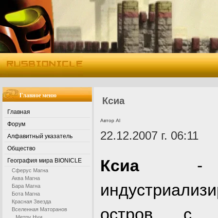
Главное меню
Ксиа
Главная
Автор Al
Форум
22.12.2007 г. 06:11
Алфавитный указатель
Общество
Ксиа
- к
География мира BIONICLE
Сферус Магна
Аква Магна
индустриализ
Бара Магна
Бота Магна
Красная Звезда
остров с 
Вселенная Маторанов
Метру Нуи