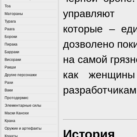
Тоа
управляют
Матораны
Турага
которые – ед
Раага
Бороки
дозволено пок
Пирака
Барраки
на самой грязн
Висораки
Ракши
как женщины
Другие персонажи
Рахи
разработчикам
Ваки
Протодермис
Элементарные силы
Маски Канохи
Крана
Оружие и артефакты
История
Крааты