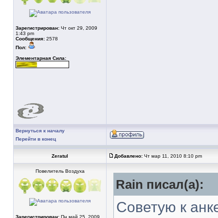
Зарегистрирован:
Чт окт 29, 2009
1:43 pm
Сообщения:
2578
Пол:
Элементарная Сила:
Вернуться к началу
Перейти в конец
Zeratul
Добавлено:
Чт мар 11, 2010 8:10 pm
Повелитель Воздуха
Rain писал(а):
Советую к анк
Зарегистрирован:
Пн май 25, 2009