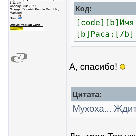
1:11 pm
Сообщения:
2861
Код:
Откуда:
Donetsk People Republic,
Mariupol
Пол:
[code][b]Имя
Элементарная Сила:
[b]Раса:[/b]
А, спасибо!
Цитата:
Мухоха... Жди