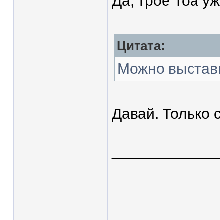
Да, трое Тоа уж
Цитата:
Можно выстав
Давай. Только 
____________