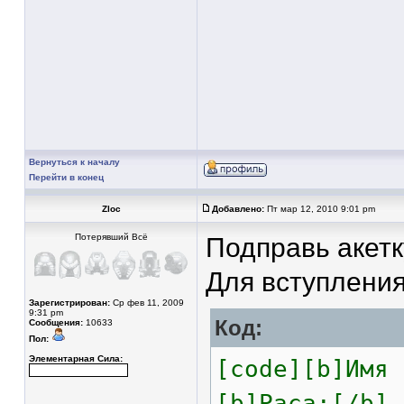
Вернуться к началу
Перейти в конец
Zloc
Добавлено:
Пт мар 12, 2010 9:01 pm
Потерявший Всё
Подправь акетк
Для вступлени
Зарегистрирован:
Ср фев 11, 2009
9:31 pm
Код:
Сообщения:
10633
Пол:
Элементарная Сила:
[code][b]Имя 
[b]Раса:[/b]