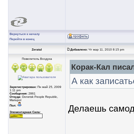
Вернуться к началу
Перейти в конец
Zeratul
Добавлено:
Чт мар 11, 2010 8:15 pm
Повелитель Воздуха
Корак-Кал писал
А как записать
Зарегистрирован:
Пн май 25, 2009
1:11 pm
Сообщения:
2861
Откуда:
Donetsk People Republic,
Mariupol
Делаешь самоде
Пол:
Элементарная Сила:
____________