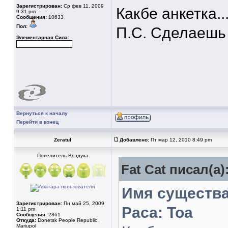
Зарегистрирован:
Ср фев 11, 2009
Какбе анкетка..
9:31 pm
Сообщения:
10633
Пол:
П.С. Сделаешь
Элементарная Сила:
Вернуться к началу
Перейти в конец
Zeratul
Добавлено:
Пт мар 12, 2010 8:49 pm
Повелитель Воздуха
Fat Cat писал(а)
Имя существа
Зарегистрирован:
Пн май 25, 2009
Раса: Тоа
1:11 pm
Сообщения:
2861
Откуда:
Donetsk People Republic,
Mariupol