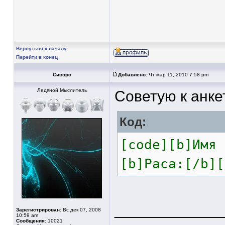
Вернуться к началу
Перейти в конец
Сиворс
Добавлено:
Чт мар 11, 2010 7:58 pm
Ледяной Мыслитель
Советую к анке
Код:
[code][b]Имя 
[b]Раса:[/b][
____________
Зарегистрирован:
Вс дек 07, 2008
10:59 am
Сообщения:
10021