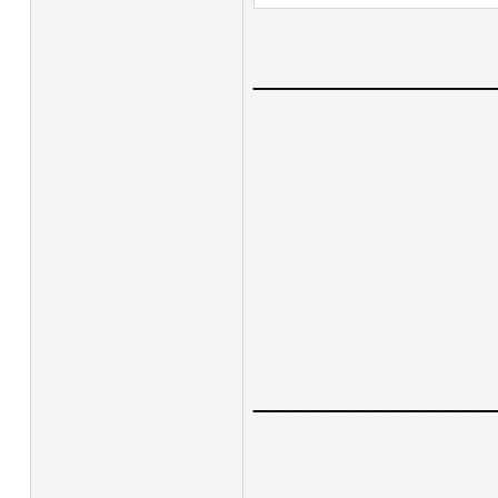
____________
____________