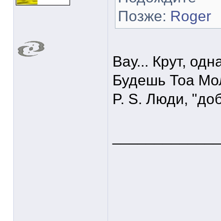
Позже:
Roger
Вау... Крут, од
Будешь Тоа Мо
P. S. Люди, "д
____________