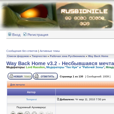
Вход
Регистрация
Сообщения без ответов
|
Активные темы
Список форумов
»
Творчество
»
Рабочая зона Русбионикла
»
Way Back Home
Way Back Home v3.2 - Несбывшаяся мечта
Модераторы:
Lord Rassilon
,
Модераторы "Тео Нуи" и "Рабочей Зоны"
,
Млад
Страница
1
из
130
[ Сообщений: 1939 ]
Для печати
Автор
Tempest
Добавлено:
Чт мар 11, 2010 7:50 pm
Подземный Архивариус