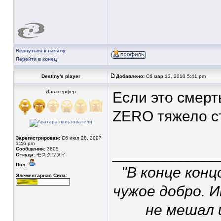
Вернуться к началу
Перейти в конец
Destiny's player
Добавлено:
Сб мар 13, 2010 5:41 pm
Лавасерфер
Если это смерть
ZERO тяжело ст
Зарегистрирован:
Сб июл 28, 2007
1:46 pm
____________
Сообщения:
3805
Откуда:
モスクワヌイ
Пол:
"В конце конц
Элементарная Сила:
чужое добро. 
не мешал 