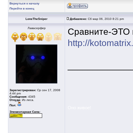
Вернуться к началу
Перейти в конец
LoneTheSniper
Добавлено:
Сб мар 06, 2010 8:21 pm
Лавасерфер
Сравните-ЭТО и
http://kotomatri
____________
Зарегистрирован:
Ср сен 17, 2008
4:44 pm
Сообщения:
4345
Откуда:
Из леса.
Пол:
Оно живое!
Элементарная Сила: