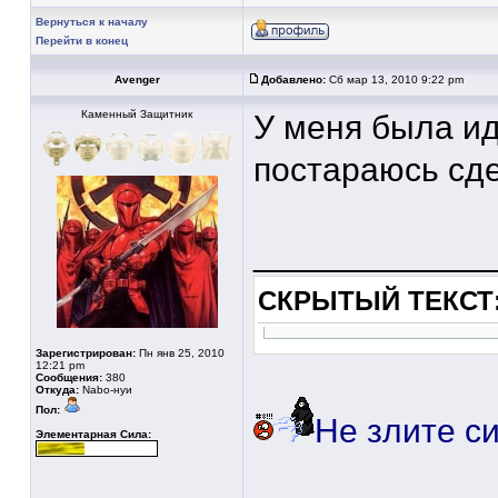
Вернуться к началу
Перейти в конец
Avenger
Добавлено:
Сб мар 13, 2010 9:22 pm
Каменный Защитник
У меня была ид
постараюсь сд
____________
СКРЫТЫЙ ТЕКСТ
Зарегистрирован:
Пн янв 25, 2010
12:21 pm
Сообщения:
380
Откуда:
Nabo-нуи
Пол:
Не злите си
Элементарная Сила: