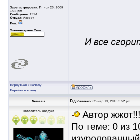
Зарегистрирован:
Пт ноя 20, 2009
1:38 pm
Сообщения:
1324
Откуда:
Азерот
Пол:
Элементарная Сила:
И все сгори
Вернуться к началу
Перейти в конец
Nemesis
Добавлено:
Сб мар 13, 2010 5:52 pm
Повелитель Воздуха
Автор жжот!!
По теме: 0 из 1
изуродованный