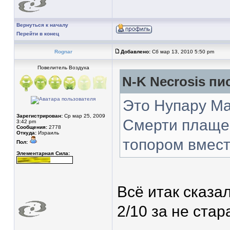
Вернуться к началу
Перейти в конец
Rognar
Добавлено:
Сб мар 13, 2010 5:50 pm
Повелитель Воздуха
N-K Necrosis пис
Это Нупару Ма
Зарегистрирован:
Ср мар 25, 2009
Смерти плаще,
3:42 pm
Сообщения:
2778
Откуда:
Израиль
топором вместо
Пол:
Элементарная Сила:
Всё итак сказал
2/10 за не ста