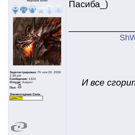
Морской Воин
Пасиба_)
____________
ShW
Зарегистрирован:
Пт ноя 20, 2009
1:38 pm
Сообщения:
1324
И все сгори
Откуда:
Азерот
Пол:
Элементарная Сила: