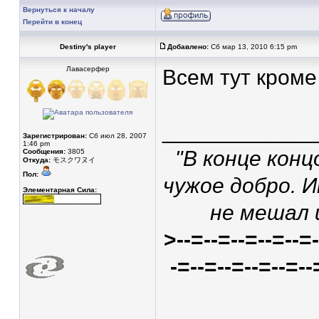
Вернуться к началу
Перейти в конец
Destiny's player
Добавлено:
Сб мар 13, 2010 6:15 pm
Лавасерфер
Всем тут кроме
____________
Зарегистрирован:
Сб июл 28, 2007
1:46 pm
"В конце конц
Сообщения:
3805
Откуда:
モスクワヌイ
Пол:
чужое добро. 
Элементарная Сила:
не мешал 
>--=--=--=--=--=-
-=--=--=--=--=--