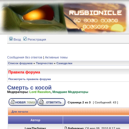
Вход
Регистрация
Сообщения без ответов
|
Активные темы
Список форумов
»
Творчество
»
Самоделки
Правила форума
Посмотреть правила форума
Смерть с косой
Модераторы:
Lord Rassilon
,
Младшие Модераторы
Страница
2
из
3
[ Сообщений: 43 ]
Для печати
Автор
LoneTheSniper
Добавлено:
Сб мар 06, 2010 8:17 pm