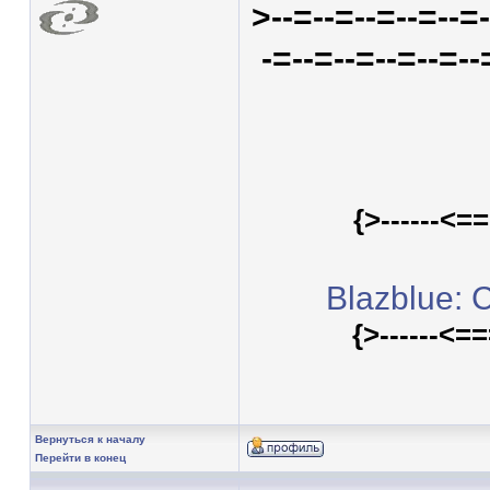
>--=--=--=--=--=-
-=--=--=--=--=--
{>------<
Blazblue: 
{>------<
Вернуться к началу
Перейти в конец