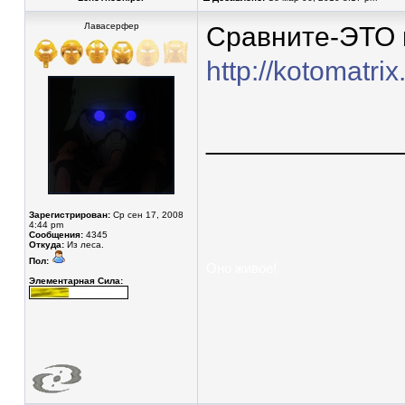
Лавасерфер
Сравните-ЭТО и
http://kotomatri
____________
Зарегистрирован:
Ср сен 17, 2008
4:44 pm
Сообщения:
4345
Откуда:
Из леса.
Пол:
Оно живое!
Элементарная Сила: