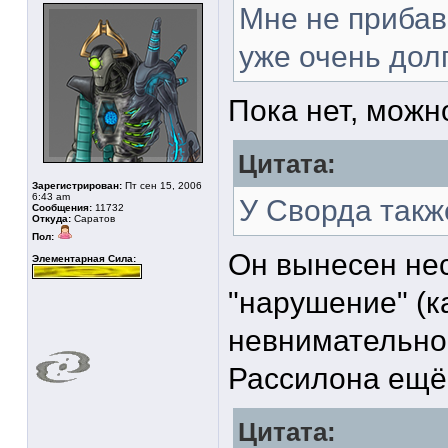
Мне не приба
уже очень дол
Пока нет, можно
Цитата:
Зарегистрирован:
Пт сен 15, 2006
6:43 am
У Сворда такж
Сообщения:
11732
Откуда:
Саратов
Пол:
Он вынесен не
Элементарная Сила:
"нарушение" (к
невнимательнос
Рассилона ещё 
Цитата: