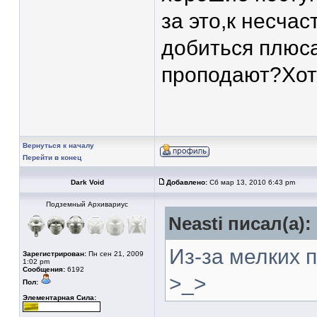
за это,к несчас
добиться плюса
проподают?Хот
Вернуться к началу
Перейти в конец
Dark Void
Добавлено:
Сб мар 13, 2010 6:43 pm
Подземный Архивариус
Neasti писал(а):
Из-за мелких 
Зарегистрирован:
Пн сен 21, 2009
1:02 pm
Сообщения:
6192
>_>
Пол:
Элементарная Сила: