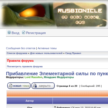
Вход
Регистрация
Сообщения без ответов
|
Активные темы
Список форумов
»
Для новых пользователей
»
Свод Правил
Правила форума
Посмотреть правила форума
Прибавление Элементарной силы по пункт
Модераторы:
Lord Rassilon
,
Младшие Модераторы
Страница
6
из
20
[ Сообщений: 295 ]
Автор
Gire
Добавлено:
Сб мар 13, 2010 6:40 pm