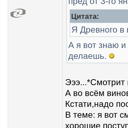
пред от 3-го я
Цитата:
Я Древного в
А я вот знаю 
делаешь.
Эээ...*Смотрит
А во всём вин
Кстати,надо пос
В теме: я вот 
хорошие поступ