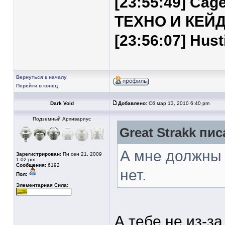
[23:55:49] Ca
ТЕХНО И КЕЙ
[23:56:07] Hus
Вернуться к началу
Перейти в конец
Dark Void
Добавлено:
Сб мар 13, 2010 6:40 pm
Подземный Архивариус
Great Strakk пис
А мне должны 
Зарегистрирован:
Пн сен 21, 2009
1:02 pm
Сообщения:
6192
нет.
Пол:
Элементарная Сила:
А тебе не из-з