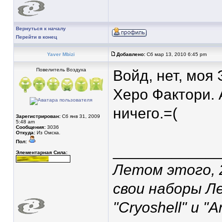
Вернуться к началу
Перейти в конец
Yaver Mbizi
Добавлено:
Сб мар 13, 2010 6:45 pm
Повелитель Воздуха
Войд, нет, моя
Херо Фактори. 
ничего.=(
Зарегистрирован:
Сб янв 31, 2009
5:48 am
Сообщения:
3036
Откуда:
Из Омска.
Пол:
____________
Элементарная Сила:
Летом этого, 2
свои наборы Л
"Cryoshell" и "