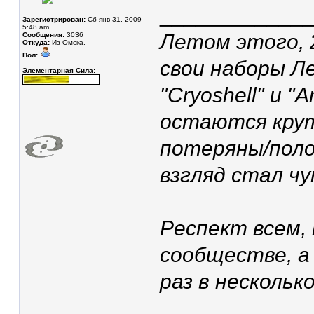
____________
Зарегистрирован:
Сб янв 31, 2009
5:48 am
Летом этого, 2
Сообщения:
3036
Откуда:
Из Омска.
Пол:
свои наборы Л
Элементарная Сила:
"Cryoshell" и "
остаются крут
потеряны/поло
взгляд стал ч
Респект всем,
сообществе, а
раз в несколько