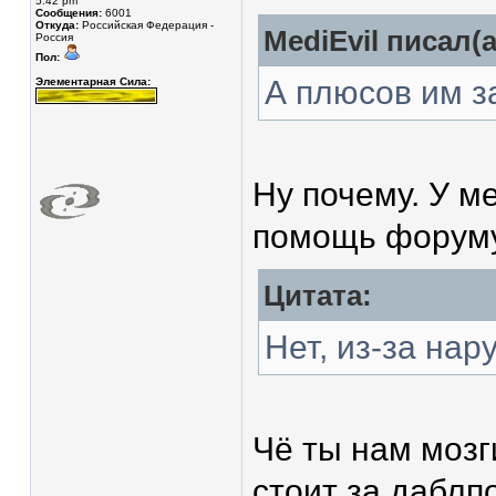
5:42 pm
Сообщения:
6001
Откуда:
Российская Федерация -
MediEvil писал(а
Россия
Пол:
А плюсов им з
Элементарная Сила:
Ну почему. У м
помощь форуму
Цитата:
Нет, из-за нар
Чё ты нам мозг
стоит за даблпо