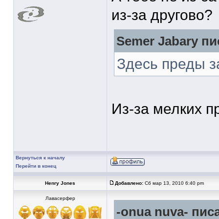
из-за другово?
Semer Jabary пи
Здесь преды за
Из-за мелких пр
Вернуться к началу
Перейти в конец
Henry Jones
Добавлено:
Сб мар 13, 2010 6:40 pm
Лавасерфер
-onua nuva- писа