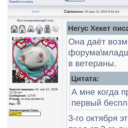
Перейти в конец
Jmed
Добавлено:
Сб мар 13, 2010 6:42 pm
Восстанавливающий силу
Негус Хекет писа
Она даёт возм
форума\младш
в ветераны.
Цитата:
А мне когда 
Зарегистрирован:
Вт апр 22, 2008
12:26 pm
Сообщения:
12745
Откуда:
из-под кроввати)
первый бесп
Пол:
Элементарная Сила:
3-го октября э