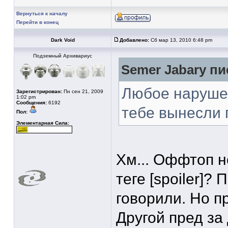
Вернуться к началу
Перейти в конец
Dark Void
Добавлено:
Сб мар 13, 2010 6:48 pm
Подземный Архивариус
Semer Jabary пи
Любое нарушен
Зарегистрирован:
Пн сен 21, 2009
1:02 pm
Сообщения:
6192
тебе вынесли п
Пол:
Элементарная Сила:
Хм... Оффтоп н
теге [spoiler]?
говорили. Но пр
Другой пред за 