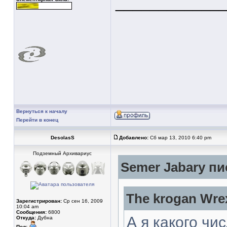
____________
Вернуться к началу
Перейти в конец
DesolasS
Добавлено:
Сб мар 13, 2010 6:40 pm
Подземный Архивариус
Semer Jabary пи
The krogan Wre
Зарегистрирован:
Ср сен 16, 2009
10:04 am
Сообщения:
6800
А я какого чи
Откуда:
Дубна
Пол: