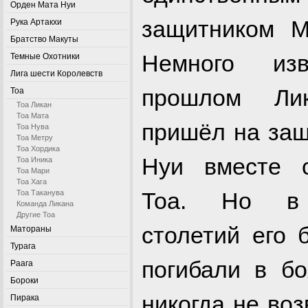
Орден Мата Нуи
защитником М
Рука Артакхи
Братство Макуты
Немного из
Темные Охотники
Лига шести Королевств
прошлом Ли
Тоа
Тоа Ликан
Тоа Мата
пришёл на защ
Тоа Нува
Тоа Метру
Тоа Хордика
Нуи вместе 
Тоа Иника
Тоа Мари
Тоа Хага
Тоа. Но в 
Тоа Таканува
Команда Ликана
Другие Тоа
столетий его 
Матораны
Турага
погибали в б
Раага
Бороки
никогда не во
Пирака