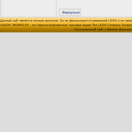
Вернуться
Данный сайт является личным проектом. Он не финансируется компанией LEGO и не связ
LEGO®, BIONICLE® - это зарегистрированные торговые марки The LEGO Company. Копи
- Русскоязычный сайт о Bionicle (Бионикл