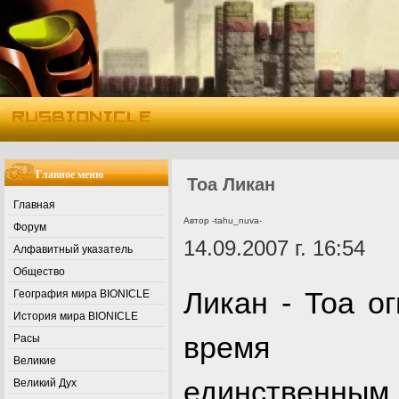
Главное меню
Тоа Ликан
Главная
Автор -tahu_nuva-
Форум
14.09.2007 г. 16:54
Алфавитный указатель
Общество
Ликан - Тоа ог
География мира BIONICLE
История мира BIONICLE
время
Расы
Великие
единственным
Великий Дух