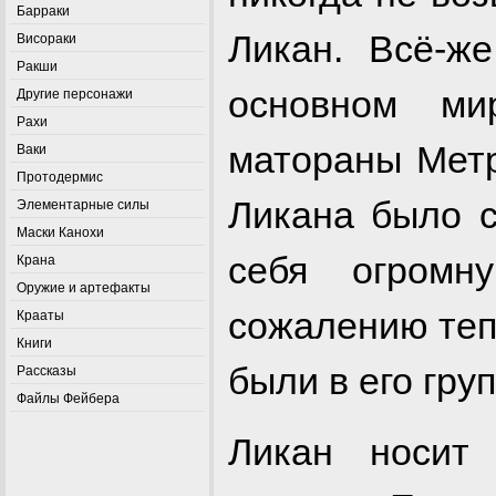
Барраки
Ликан. Всё-ж
Висораки
Ракши
основном ми
Другие персонажи
Рахи
матораны Метр
Ваки
Протодермис
Ликана было с
Элементарные силы
Маски Канохи
себя огромн
Крана
Оружие и артефакты
сожалению теп
Крааты
Книги
были в его гру
Рассказы
Файлы Фейбера
Ликан носит