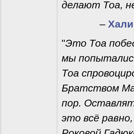
делают Тоа, н
–
Хали
"
Это Тоа побе
мы попыталис
Тоа спровоцир
Братством Ма
пор. Оставлят
это всё равно,
Роковой Гадюк