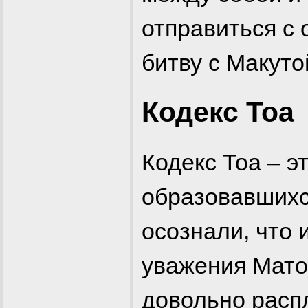
отправиться с 
битву с Макут
Кодекс Тоа
Кодекс Тоа – э
образовавшихся
осознали, что 
уважения Матор
довольно распл