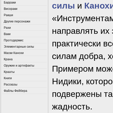
Барраки
силы
и
Канох
Висораки
Ракши
«Инструментам
Другие персонажи
Рахи
направлять их
Ваки
Протодермис
практически вс
Элементарные силы
Маски Канохи
силам добра, 
Крана
Оружие и артефакты
Примером може
Крааты
Книги
Нидики, которо
Рассказы
Файлы Фейбера
подвержены та
жадность.