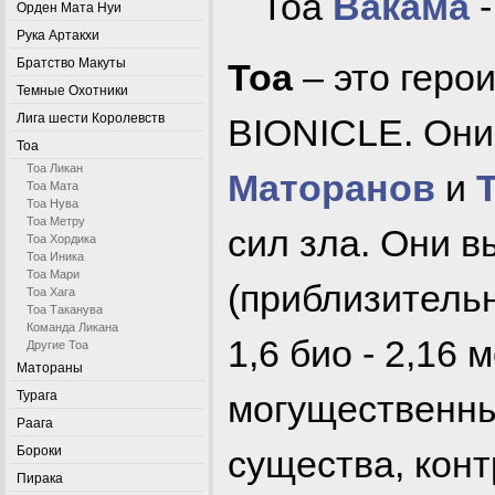
Тоа
Вакама
Орден Мата Нуи
Рука Артакхи
Братство Макуты
Тоа
– это геро
Темные Охотники
Лига шести Королевств
BIONICLE. Он
Тоа
Тоа Ликан
Маторанов
и
Тоа Мата
Тоа Нува
Тоа Метру
сил зла. Они в
Тоа Хордика
Тоа Иника
Тоа Мари
(приблизитель
Тоа Хага
Тоа Таканува
Команда Ликана
1,6 био - 2,16 м
Другие Тоа
Матораны
Турага
могущественн
Раага
Бороки
существа, ко
Пирака