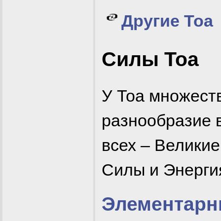
Другие Тоа
Силы Тоа
У Тоа множеств
разнообразие 
всех – Велики
Силы и Энерги
Элементар