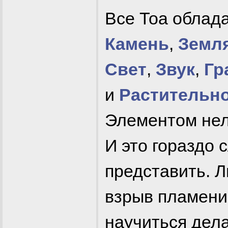
Все Тоа облада
Камень
,
Земл
Свет
,
Звук
,
Гр
и
Растительн
Элементом нель
И это гораздо 
представить. 
взрыв пламени
научиться дел