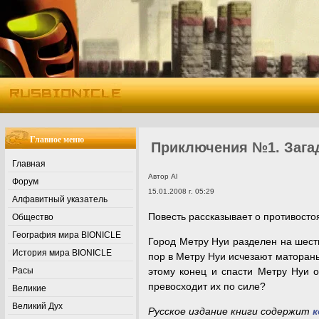
Главное меню
Приключения №1. Зага
Главная
Автор Al
Форум
15.01.2008 г. 05:29
Алфавитный указатель
Повесть рассказывает о противостоя
Общество
География мира BIONICLE
Город Метру Нуи разделен на шест
История мира BIONICLE
пор в Метру Нуи исчезают матораны
Расы
этому конец и спасти Метру Нуи о
превосходит их по силе?
Великие
Великий Дух
Русское издание книги содержит
к