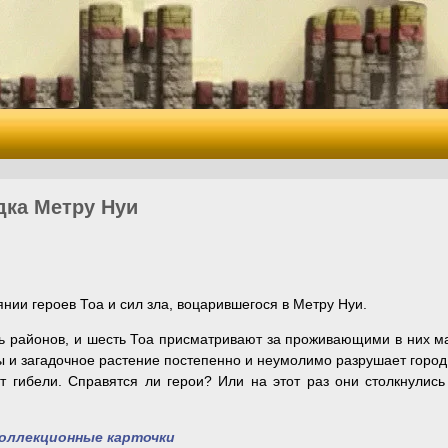
дка Метру Нуи
нии героев Тоа и сил зла, воцарившегося в Метру Нуи.
ь районов, и шесть Тоа присматривают за проживающими в них м
 и загадочное растение постепенно и неумолимо разрушает город
т гибели. Справятся ли герои? Или на этот раз они столкнулись
оллекционные карточки