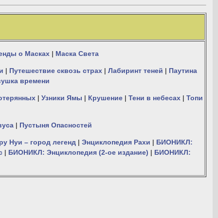
енды о Масках
|
Маска Света
и
|
Путешествие сквозь страх
|
Лабиринт теней
|
Паутина
ушка времени
отерянных
|
Узники Ямы
|
Крушение
|
Тени в небесах
|
Топи
вуса
|
Пустыня Опасностей
ру Нуи – город легенд
|
Энциклопедия Рахи
|
БИОНИКЛ:
с
|
БИОНИКЛ: Энциклопедия (2-ое издание)
|
БИОНИКЛ: