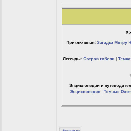
Хр
Приключения:
Загадка Метру 
Легенды:
Остров гибели
|
Темна
Энциклопедии и путеводител
Энциклопедия
|
Темные Охот
Вернуться