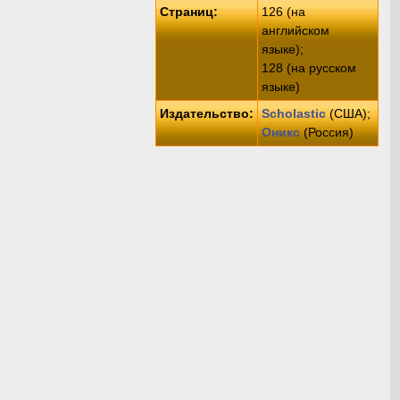
Страниц:
126 (на
английском
языке);
128 (на русском
языке)
Издательство:
Scholastic
(США);
Оникс
(Россия)