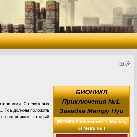
БИОНИКЛ
Приключения №1.
аторанами. С некоторых
Загадка Метру Нуи
... Тоа должны положить
 с соперником, который
(BIONICLE Adventures 1: Mystery
of Metru Nui)