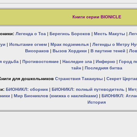
Книги серии BIONICLE
оники:
Легенда о Тоа
|
Берегись Бороков
|
Месть Макуты
|
Лег
Нуи
|
Испытание огнем
|
Мрак подземелья
|
Легенды о Метру Ну
Висораков
|
Вызов Хордики
|
В паутине теней
|
Лов
я судьба
|
Противостояние
|
Наследие зла
|
Инферно
|
Город п
тайн
|
Последняя битва
Книги для дошкольников
Странствия Таканувы
|
Секрет Церта
и:
БИОНИКЛ: сборник
|
БИОНИКЛ: полный путеводитель
|
Мет
ники
|
Мир Биониклов (книжка с наклейками)
|
БИОНИКЛ: Атла
История