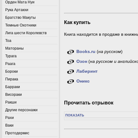
Орден Мата Нуи
Рука Артакхи
Братство Макуты
Как купить
Темные Охотники
Лига шести Королевств
Книга находится в продаже в книжн
Тоа
Матораны
Books.ru
(
на русском
)
Турага
Озон
(
на русском и английск
Раага
Лабиринт
Бороки
Пирака
Оникс
Барраки
Висораки
Прочитать отрывок
Ракши
Другие персонажи
ПОКАЗАТЬ
Рахи
Ваки
Протодермис