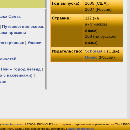
Год выпуска:
2005 (США);
2007 (Россия)
ска Света
Страниц:
112 (на
английском
|
Путешествие сквозь
языке);
шка времени
108 (на русском
языке)
 потерянных
|
Узники
Издательство:
Scholastic
(США);
Оникс
(Россия)
сностей
 Нуи – город легенд
|
а с наклейками)
|
рия
су
www.lego.com
. LEGO®, BIONICLE® - это зарегистрированные торговые марки The LEGO
оникл). Если у вас есть вопросы, свяжитесь с
администратором
.