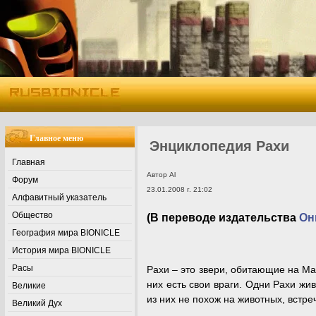
Главное меню
Энциклопедия Рахи
Главная
Автор Al
Форум
23.01.2008 г. 21:02
Алфавитный указатель
Общество
(В переводе издательства
Он
География мира BIONICLE
История мира BIONICLE
Расы
Рахи – это звери, обитающие на Ма
них есть свои враги. Одни Рахи жи
Великие
из них не похож на животных, встре
Великий Дух