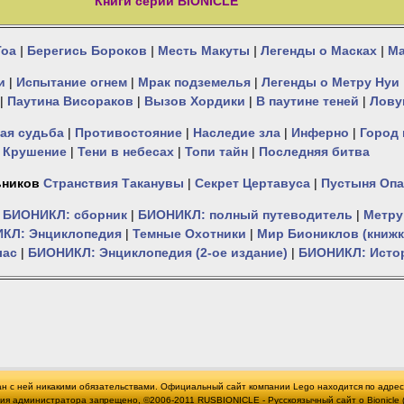
Книги серии BIONICLE
Тоа
|
Берегись Бороков
|
Месть Макуты
|
Легенды о Масках
|
Ма
и
|
Испытание огнем
|
Мрак подземелья
|
Легенды о Метру Нуи
|
Паутина Висораков
|
Вызов Хордики
|
В паутине теней
|
Лову
ая судьба
|
Противостояние
|
Наследие зла
|
Инферно
|
Город
|
Крушение
|
Тени в небесах
|
Топи тайн
|
Последняя битва
ьников
Странствия Таканувы
|
Секрет Цертавуса
|
Пустыня Опа
БИОНИКЛ: сборник
|
БИОНИКЛ: полный путеводитель
|
Метру
КЛ: Энциклопедия
|
Темные Охотники
|
Мир Биониклов (книжк
лас
|
БИОНИКЛ: Энциклопедия (2-ое издание)
|
БИОНИКЛ: Исто
ан с ней никакими обязательствами. Официальный сайт компании Lego находится по адре
администратора запрещено, ©2006-2011 RUSBIONICLE - Русскоязычный сайт о Bionicle (Би