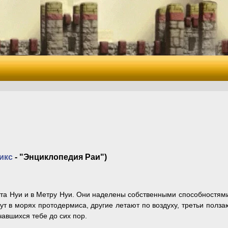
икс
- "Энциклопедия Раи")
та Нуи и в Метру Нуи. Они наделены собственными способностями
вут в морях протодермиса, другие летают по воздуху, третьи полза
чавшихся тебе до сих пор.