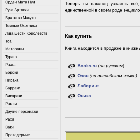
Орден Мата Нуи
Теперь ты наконец узнаешь всё
единственной в своём роде энцикл
Рука Артакхи
Братство Макуты
Темные Охотники
Лига шести Королевств
Как купить
Тоа
Книга находится в продаже в книжн
Матораны
Турага
Раага
Books.ru
(
на русском
)
Бороки
Озон
(на английском языке)
Пирака
Лабиринт
Барраки
Оникс
Висораки
Ракши
Другие персонажи
Рахи
Ваки
Протодермис