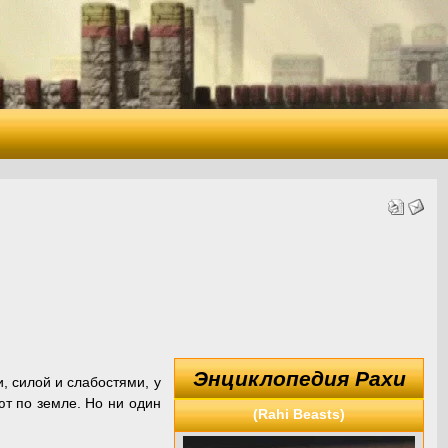
Энциклопедия Рахи
, силой и слабостями, у
ют по земле. Но ни один
(Rahi Beasts)