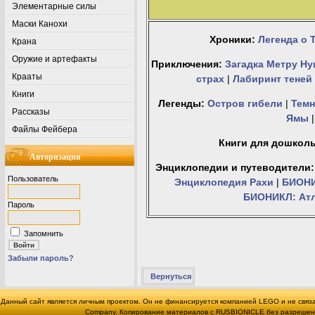
Элементарные силы
Маски Канохи
Хроники:
Легенда о 
Крана
Оружие и артефакты
Приключения:
Загадка Метру Ну
Крааты
страх
|
Лабиринт теней
Книги
Легенды:
Остров гибели
|
Темн
Рассказы
Ямы
Файлы Фейбера
Книги для дошкол
Авторизация
Энциклопедии и путеводители:
Пользователь
Энциклопедия Рахи
|
БИОНИ
БИОНИКЛ: Ат
Пароль
Запомнить
Забыли пароль?
Вернуться
Данный сайт является личным проектом. Он не финансируется компанией LEGO и не связ
Company. Копирование материалов с RUSBIONICLE без разрешения 