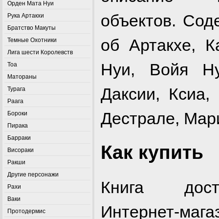
Орден Мата Нуи
объектов. Сод
Рука Артакхи
Братство Макуты
об Артакхе, К
Темные Охотники
Лига шести Королевств
Нуи, Войя Н
Тоа
Матораны
Даксии, Ксиа,
Турага
Раага
Дестрале, Мар
Бороки
Пирака
Барраки
Как купить
Висораки
Ракши
Другие персонажи
Книга дос
Рахи
Ваки
Интернет-маг
Протодермис