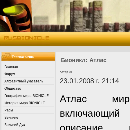
Главное меню
Бионикл: Aтлас
Главная
Автор Al
Форум
23.01.2008 г. 21:14
Алфавитный указатель
Общество
Атлас мир
География мира BIONICLE
История мира BIONICLE
включающ
Расы
Великие
описание ге
Великий Дух